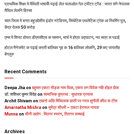
प्राथमिक शि‍क्षा मे मैथि‍ली भाषाकेँ पढ़ाई लेल चलाओल गेल ट्वीटर ट्रेंड : भारत संगे नेपालक
मैथिल लेलनि हिस्सा
सात जिला मे बनत बहुउद्देशीय इंडोर स्‍टेडि‍यम, सिंथेटिक एथलेटिक ट्रेक आ स्विमिंग पुल,
केंद्र देलक 50 करोड़
एम्स मे शिफ्ट होयत डीएमसीएच क सामान, मार्च मे होएत उद्घाटन, नव सत्र स पढाई
होटल मैनेजमेंट क पढ़ाई करती बालिका गृह क 16 बालिका लोकनि, 29 कए जायतीह
बेंगलुरु
Recent Comments
Deepa Jha
on
बहुमत एकटा भीड़क नाम थिक, एकरा लग विवेक नहि होइत छैक
डॉ. शशिधर कुमर विदेह
on
सामाजिक कुप्रथा : सुधारक प्रयास
Archit Shivam
on
एखनो अछि मिथिलाक छाती पर गरल सुगौली कील क टीस
Amarnatha Mishra
on
सुरेंद्र चौधरी – एकटा हेरायल नायक
Munna
on
चीनी उद्योग : मिठगर स्‍मरण, तितगर सच्‍चाई
Archives