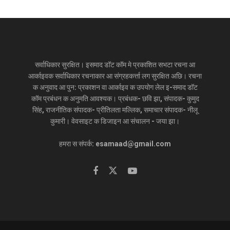
सर्वाधिकार सुरक्षित। इसमाद डॉट कॉम मे प्रकाशित सभटा रचना आ
आर्काइवक सर्वाधिकार रचनाकार आ संग्रहकर्त्ता लग सुरक्षित अछि। रचना
क अनुवाद आ पुन: प्रकाशन वा आर्काइव क उपयोग लेल इ-समाद डॉट
कॉम प्रबंधन क अनुमति आवश्यक। प्रबंधक- छवि झा, संपादक- कुमुद
सिंह, राजनीतिक संपादक- प्रीतिलता मल्लिक, समाचार संपादक- नीलू
कुमारी। वेवसाइट क डिजाइन आ संचालन - जया झा।
हमरा स संपर्क: esamaad@gmail.com