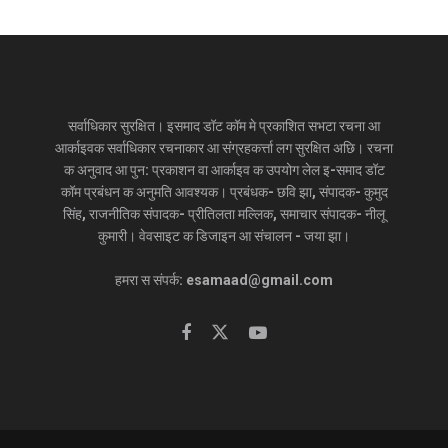
सर्वाधिकार सुरक्षित। इसमाद डॉट कॉम मे प्रकाशित सभटा रचना आ
आर्काइवक सर्वाधिकार रचनाकार आ संग्रहकर्त्ता लग सुरक्षित अछि। रचना
क अनुवाद आ पुन: प्रकाशन वा आर्काइव क उपयोग लेल इ-समाद डॉट
कॉम प्रबंधन क अनुमति आवश्यक। प्रबंधक- छवि झा, संपादक- कुमुद
सिंह, राजनीतिक संपादक- प्रीतिलता मल्लिक, समाचार संपादक- नीलू
कुमारी। वेवसाइट क डिजाइन आ संचालन - जया झा।
हमरा स संपर्क: esamaad@gmail.com