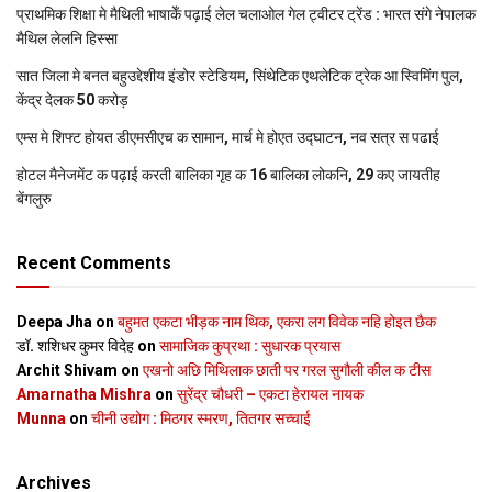
प्राथमिक शि‍क्षा मे मैथि‍ली भाषाकेँ पढ़ाई लेल चलाओल गेल ट्वीटर ट्रेंड : भारत संगे नेपालक
मैथिल लेलनि हिस्सा
सात जिला मे बनत बहुउद्देशीय इंडोर स्‍टेडि‍यम, सिंथेटिक एथलेटिक ट्रेक आ स्विमिंग पुल,
केंद्र देलक 50 करोड़
एम्स मे शिफ्ट होयत डीएमसीएच क सामान, मार्च मे होएत उद्घाटन, नव सत्र स पढाई
होटल मैनेजमेंट क पढ़ाई करती बालिका गृह क 16 बालिका लोकनि, 29 कए जायतीह
बेंगलुरु
Recent Comments
Deepa Jha
on
बहुमत एकटा भीड़क नाम थिक, एकरा लग विवेक नहि होइत छैक
डॉ. शशिधर कुमर विदेह
on
सामाजिक कुप्रथा : सुधारक प्रयास
Archit Shivam
on
एखनो अछि मिथिलाक छाती पर गरल सुगौली कील क टीस
Amarnatha Mishra
on
सुरेंद्र चौधरी – एकटा हेरायल नायक
Munna
on
चीनी उद्योग : मिठगर स्‍मरण, तितगर सच्‍चाई
Archives