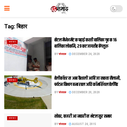
Tag:
बिहार
होटल मैनेजमेंट क पढ़ाई करती बालिका गृह क 16
समाचार
बालिका लोकनि, 29 कए जायतीह बेंगलुरु
BY
संपादक
DECEMBER 24, 2020
हेलीकॉप्टर स आब वैशाली आबि जा सकता सैलानी,
समाचार
पर्यटन विभाग बना रहल अछि कॉमर्शियल हेलीपैड
BY
संपादक
DECEMBER 20, 2020
सोहर, कजरी आ नचारी स भेटल सुर समाद
समाचार
BY
संपादक
AUGUST 24, 2015