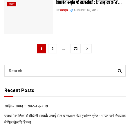
विद्यापति स्मृति पर्व समारोहमे : जिंस ढ़ीला क’ र’…
विचार
BY
संपादक
AUGUST 16, 2015
1
2
…
72
Recent Posts
साहित्य समाद – समटल प्रकाश
प्राथमिक शि‍क्षा मे मैथि‍ली भाषाकेँ पढ़ाई लेल चलाओल गेल ट्वीटर ट्रेंड : भारत संगे नेपालक
मैथिल लेलनि हिस्सा