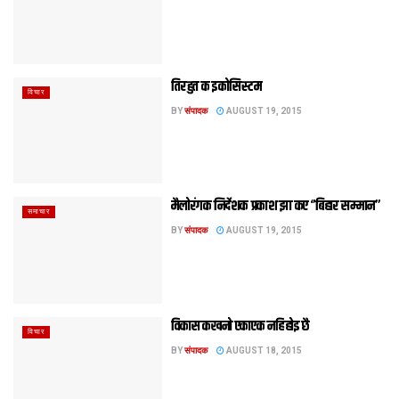
तिरहुत क इकोसिस्टम
विचार
BY
संपादक
AUGUST 19, 2015
मैलोरंगक निर्देशक प्रकाश झा कए ‘’बिहार सम्मान’’
समाचार
BY
संपादक
AUGUST 19, 2015
विकास कखनो एकाएक नहि होइ छै
विचार
BY
संपादक
AUGUST 18, 2015