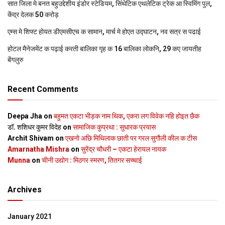
सात जिला मे बनत बहुउद्देशीय इंडोर स्‍टेडि‍यम, सिंथेटिक एथलेटिक ट्रेक आ स्विमिंग पुल,
केंद्र देलक 50 करोड़
एम्स मे शिफ्ट होयत डीएमसीएच क सामान, मार्च मे होएत उद्घाटन, नव सत्र स पढाई
होटल मैनेजमेंट क पढ़ाई करती बालिका गृह क 16 बालिका लोकनि, 29 कए जायतीह
बेंगलुरु
Recent Comments
Deepa Jha
on
बहुमत एकटा भीड़क नाम थिक, एकरा लग विवेक नहि होइत छैक
डॉ. शशिधर कुमर विदेह
on
सामाजिक कुप्रथा : सुधारक प्रयास
Archit Shivam
on
एखनो अछि मिथिलाक छाती पर गरल सुगौली कील क टीस
Amarnatha Mishra
on
सुरेंद्र चौधरी – एकटा हेरायल नायक
Munna
on
चीनी उद्योग : मिठगर स्‍मरण, तितगर सच्‍चाई
Archives
January 2021