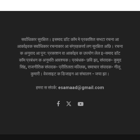
सर्वाधिकार सुरक्षित। इसमाद डॉट कॉम मे प्रकाशित सभटा रचना आ
आर्काइवक सर्वाधिकार रचनाकार आ संग्रहकर्त्ता लग सुरक्षित अछि। रचना
क अनुवाद आ पुन: प्रकाशन वा आर्काइव क उपयोग लेल इ-समाद डॉट
कॉम प्रबंधन क अनुमति आवश्यक। प्रबंधक- छवि झा, संपादक- कुमुद
सिंह, राजनीतिक संपादक- प्रीतिलता मल्लिक, समाचार संपादक- नीलू
कुमारी। वेवसाइट क डिजाइन आ संचालन - जया झा।
हमरा स संपर्क: esamaad@gmail.com