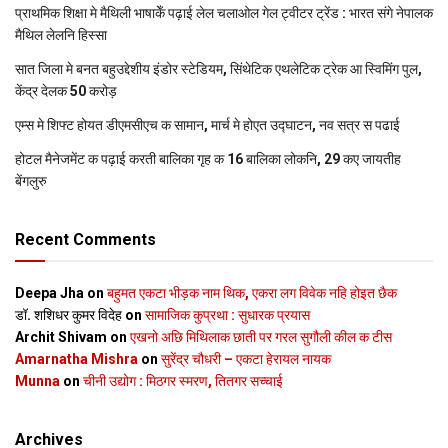
प्राथमिक शि‍क्षा मे मैथि‍ली भाषाकेँ पढ़ाई लेल चलाओल गेल ट्वीटर ट्रेंड : भारत संगे नेपालक
मैथिल लेलनि हिस्सा
सात जिला मे बनत बहुउद्देशीय इंडोर स्‍टेडि‍यम, सिंथेटिक एथलेटिक ट्रेक आ स्विमिंग पुल,
केंद्र देलक 50 करोड़
एम्स मे शिफ्ट होयत डीएमसीएच क सामान, मार्च मे होएत उद्घाटन, नव सत्र स पढाई
होटल मैनेजमेंट क पढ़ाई करती बालिका गृह क 16 बालिका लोकनि, 29 कए जायतीह
बेंगलुरु
Recent Comments
Deepa Jha
on
बहुमत एकटा भीड़क नाम थिक, एकरा लग विवेक नहि होइत छैक
डॉ. शशिधर कुमर विदेह
on
सामाजिक कुप्रथा : सुधारक प्रयास
Archit Shivam
on
एखनो अछि मिथिलाक छाती पर गरल सुगौली कील क टीस
Amarnatha Mishra
on
सुरेंद्र चौधरी – एकटा हेरायल नायक
Munna
on
चीनी उद्योग : मिठगर स्‍मरण, तितगर सच्‍चाई
Archives