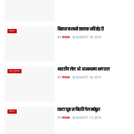
विकास कखनो एकाएक नहि होइ छै
विचार
BY
संपादक
AUGUST 18, 2015
भारतीय लेल ओ आनन्दमय क्षण छल
देश-दुनिया
BY
संपादक
AUGUST 18, 2015
एकटा चूक स पिछडि गेल मधेपुरा
विचार
BY
संपादक
AUGUST 17, 2015