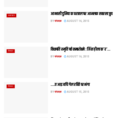
आभासी दुनिया क धरातल पर आनलक सहरसा ग्रुप
समाचार
BY
संपादक
AUGUST 16, 2015
विद्यापति स्मृति पर्व समारोहमे : जिंस ढ़ीला क’ र’…
विचार
BY
संपादक
AUGUST 16, 2015
….त आइ बचि गेल रहिते दरभंगा
विचार
BY
संपादक
AUGUST 15, 2015