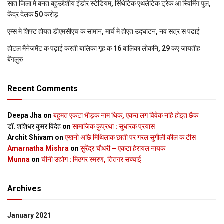
सात जिला मे बनत बहुउद्देशीय इंडोर स्‍टेडि‍यम, सिंथेटिक एथलेटिक ट्रेक आ स्विमिंग पुल,
केंद्र देलक 50 करोड़
एम्स मे शिफ्ट होयत डीएमसीएच क सामान, मार्च मे होएत उद्घाटन, नव सत्र स पढाई
होटल मैनेजमेंट क पढ़ाई करती बालिका गृह क 16 बालिका लोकनि, 29 कए जायतीह
बेंगलुरु
Recent Comments
Deepa Jha
on
बहुमत एकटा भीड़क नाम थिक, एकरा लग विवेक नहि होइत छैक
डॉ. शशिधर कुमर विदेह
on
सामाजिक कुप्रथा : सुधारक प्रयास
Archit Shivam
on
एखनो अछि मिथिलाक छाती पर गरल सुगौली कील क टीस
Amarnatha Mishra
on
सुरेंद्र चौधरी – एकटा हेरायल नायक
Munna
on
चीनी उद्योग : मिठगर स्‍मरण, तितगर सच्‍चाई
Archives
January 2021