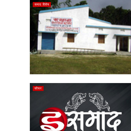
समाद विशेष
फीचर