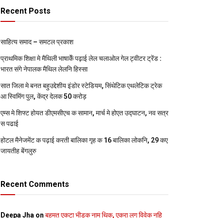
Recent Posts
साहित्य समाद – समटल प्रकाश
प्राथमिक शि‍क्षा मे मैथि‍ली भाषाकेँ पढ़ाई लेल चलाओल गेल ट्वीटर ट्रेंड :
भारत संगे नेपालक मैथिल लेलनि हिस्सा
सात जिला मे बनत बहुउद्देशीय इंडोर स्‍टेडि‍यम, सिंथेटिक एथलेटिक ट्रेक
आ स्विमिंग पुल, केंद्र देलक 50 करोड़
एम्स मे शिफ्ट होयत डीएमसीएच क सामान, मार्च मे होएत उद्घाटन, नव सत्र
स पढाई
होटल मैनेजमेंट क पढ़ाई करती बालिका गृह क 16 बालिका लोकनि, 29 कए
जायतीह बेंगलुरु
Recent Comments
Deepa Jha
on
बहुमत एकटा भीड़क नाम थिक, एकरा लग विवेक नहि