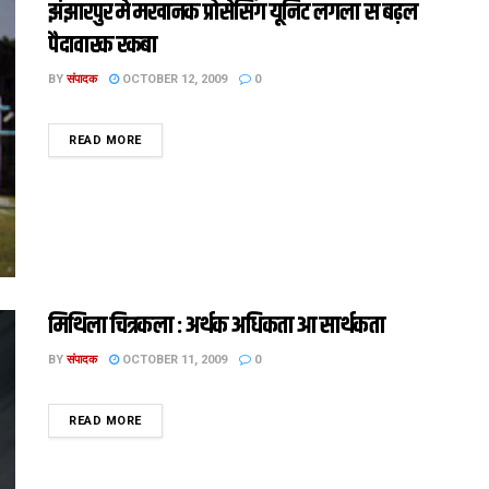
झंझारपुर मे मखानक प्रोसेसिंग यूनिट लगला स बढ़ल
पैदावारक रकबा
BY
संपादक
OCTOBER 12, 2009
0
DETAILS
READ MORE
मिथिला चित्रकला : अर्थक अधिकता आ सार्थकता
BY
संपादक
OCTOBER 11, 2009
0
DETAILS
READ MORE