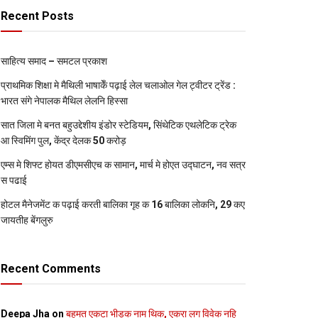
Recent Posts
साहित्य समाद – समटल प्रकाश
प्राथमिक शि‍क्षा मे मैथि‍ली भाषाकेँ पढ़ाई लेल चलाओल गेल ट्वीटर ट्रेंड :
भारत संगे नेपालक मैथिल लेलनि हिस्सा
सात जिला मे बनत बहुउद्देशीय इंडोर स्‍टेडि‍यम, सिंथेटिक एथलेटिक ट्रेक
आ स्विमिंग पुल, केंद्र देलक 50 करोड़
एम्स मे शिफ्ट होयत डीएमसीएच क सामान, मार्च मे होएत उद्घाटन, नव सत्र
स पढाई
होटल मैनेजमेंट क पढ़ाई करती बालिका गृह क 16 बालिका लोकनि, 29 कए
जायतीह बेंगलुरु
Recent Comments
Deepa Jha
on
बहुमत एकटा भीड़क नाम थिक, एकरा लग विवेक नहि