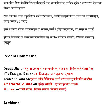
प्राथमिक शि‍क्षा मे मैथि‍ली भाषाकेँ पढ़ाई लेल चलाओल गेल ट्वीटर ट्रेंड : भारत संगे नेपालक
मैथिल लेलनि हिस्सा
सात जिला मे बनत बहुउद्देशीय इंडोर स्‍टेडि‍यम, सिंथेटिक एथलेटिक ट्रेक आ स्विमिंग पुल,
केंद्र देलक 50 करोड़
एम्स मे शिफ्ट होयत डीएमसीएच क सामान, मार्च मे होएत उद्घाटन, नव सत्र स पढाई
होटल मैनेजमेंट क पढ़ाई करती बालिका गृह क 16 बालिका लोकनि, 29 कए जायतीह
बेंगलुरु
Recent Comments
Deepa Jha
on
बहुमत एकटा भीड़क नाम थिक, एकरा लग विवेक नहि होइत छैक
डॉ. शशिधर कुमर विदेह
on
सामाजिक कुप्रथा : सुधारक प्रयास
Archit Shivam
on
एखनो अछि मिथिलाक छाती पर गरल सुगौली कील क टीस
Amarnatha Mishra
on
सुरेंद्र चौधरी – एकटा हेरायल नायक
Munna
on
चीनी उद्योग : मिठगर स्‍मरण, तितगर सच्‍चाई
Archives