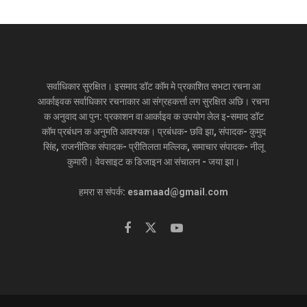
सर्वाधिकार सुरक्षित। इसमाद डॉट कॉम मे प्रकाशित सभटा रचना आ
आर्काइवक सर्वाधिकार रचनाकार आ संग्रहकर्त्ता लग सुरक्षित अछि। रचना
क अनुवाद आ पुन: प्रकाशन वा आर्काइव क उपयोग लेल इ-समाद डॉट
कॉम प्रबंधन क अनुमति आवश्यक। प्रबंधक- छवि झा, संपादक- कुमुद
सिंह, राजनीतिक संपादक- प्रीतिलता मल्लिक, समाचार संपादक- नीलू
कुमारी। वेवसाइट क डिजाइन आ संचालन - जया झा।
हमरा स संपर्क: esamaad@gmail.com