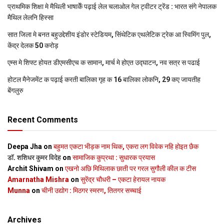
प्राथमिक शि‍क्षा मे मैथि‍ली भाषाकेँ पढ़ाई लेल चलाओल गेल ट्वीटर ट्रेंड : भारत संगे नेपालक
मैथिल लेलनि हिस्सा
सात जिला मे बनत बहुउद्देशीय इंडोर स्‍टेडि‍यम, सिंथेटिक एथलेटिक ट्रेक आ स्विमिंग पुल,
केंद्र देलक 50 करोड़
एम्स मे शिफ्ट होयत डीएमसीएच क सामान, मार्च मे होएत उद्घाटन, नव सत्र स पढाई
होटल मैनेजमेंट क पढ़ाई करती बालिका गृह क 16 बालिका लोकनि, 29 कए जायतीह
बेंगलुरु
Recent Comments
Deepa Jha
on
बहुमत एकटा भीड़क नाम थिक, एकरा लग विवेक नहि होइत छैक
डॉ. शशिधर कुमर विदेह
on
सामाजिक कुप्रथा : सुधारक प्रयास
Archit Shivam
on
एखनो अछि मिथिलाक छाती पर गरल सुगौली कील क टीस
Amarnatha Mishra
on
सुरेंद्र चौधरी – एकटा हेरायल नायक
Munna
on
चीनी उद्योग : मिठगर स्‍मरण, तितगर सच्‍चाई
Archives