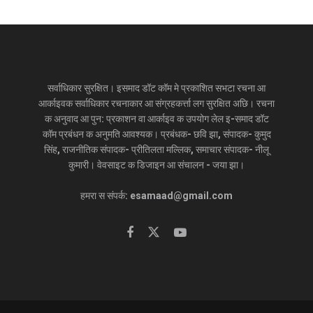
सर्वाधिकार सुरक्षित। इसमाद डॉट कॉम मे प्रकाशित सभटा रचना आ
आर्काइवक सर्वाधिकार रचनाकार आ संग्रहकर्त्ता लग सुरक्षित अछि। रचना
क अनुवाद आ पुन: प्रकाशन वा आर्काइव क उपयोग लेल इ-समाद डॉट
कॉम प्रबंधन क अनुमति आवश्यक। प्रबंधक- छवि झा, संपादक- कुमुद
सिंह, राजनीतिक संपादक- प्रीतिलता मल्लिक, समाचार संपादक- नीलू
कुमारी। वेवसाइट क डिजाइन आ संचालन - जया झा।
हमरा स संपर्क: esamaad@gmail.com