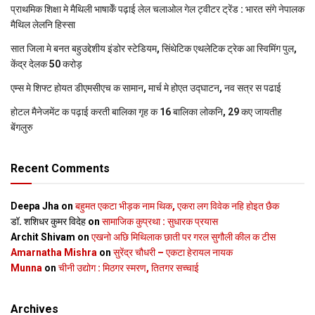
प्राथमिक शि‍क्षा मे मैथि‍ली भाषाकेँ पढ़ाई लेल चलाओल गेल ट्वीटर ट्रेंड : भारत संगे नेपालक
मैथिल लेलनि हिस्सा
सात जिला मे बनत बहुउद्देशीय इंडोर स्‍टेडि‍यम, सिंथेटिक एथलेटिक ट्रेक आ स्विमिंग पुल,
केंद्र देलक 50 करोड़
एम्स मे शिफ्ट होयत डीएमसीएच क सामान, मार्च मे होएत उद्घाटन, नव सत्र स पढाई
होटल मैनेजमेंट क पढ़ाई करती बालिका गृह क 16 बालिका लोकनि, 29 कए जायतीह
बेंगलुरु
Recent Comments
Deepa Jha
on
बहुमत एकटा भीड़क नाम थिक, एकरा लग विवेक नहि होइत छैक
डॉ. शशिधर कुमर विदेह
on
सामाजिक कुप्रथा : सुधारक प्रयास
Archit Shivam
on
एखनो अछि मिथिलाक छाती पर गरल सुगौली कील क टीस
Amarnatha Mishra
on
सुरेंद्र चौधरी – एकटा हेरायल नायक
Munna
on
चीनी उद्योग : मिठगर स्‍मरण, तितगर सच्‍चाई
Archives