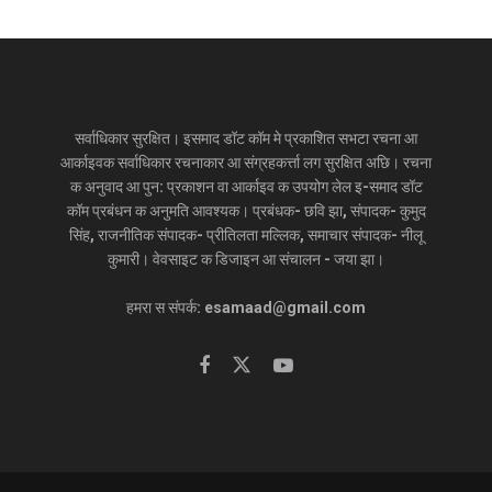
सर्वाधिकार सुरक्षित। इसमाद डॉट कॉम मे प्रकाशित सभटा रचना आ
आर्काइवक सर्वाधिकार रचनाकार आ संग्रहकर्त्ता लग सुरक्षित अछि। रचना
क अनुवाद आ पुन: प्रकाशन वा आर्काइव क उपयोग लेल इ-समाद डॉट
कॉम प्रबंधन क अनुमति आवश्यक। प्रबंधक- छवि झा, संपादक- कुमुद
सिंह, राजनीतिक संपादक- प्रीतिलता मल्लिक, समाचार संपादक- नीलू
कुमारी। वेवसाइट क डिजाइन आ संचालन - जया झा।
हमरा स संपर्क: esamaad@gmail.com