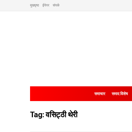
मुखपृष्ठ
ईपेपर
संपर्क
समाचार
समाद विशेष
Tag:
वसिट्ठी थेरी