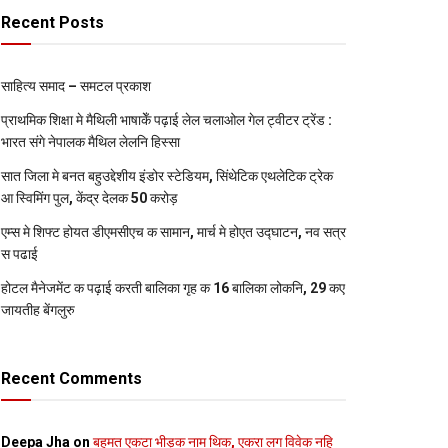
Recent Posts
साहित्य समाद – समटल प्रकाश
प्राथमिक शि‍क्षा मे मैथि‍ली भाषाकेँ पढ़ाई लेल चलाओल गेल ट्वीटर ट्रेंड :
भारत संगे नेपालक मैथिल लेलनि हिस्सा
सात जिला मे बनत बहुउद्देशीय इंडोर स्‍टेडि‍यम, सिंथेटिक एथलेटिक ट्रेक
आ स्विमिंग पुल, केंद्र देलक 50 करोड़
एम्स मे शिफ्ट होयत डीएमसीएच क सामान, मार्च मे होएत उद्घाटन, नव सत्र
स पढाई
होटल मैनेजमेंट क पढ़ाई करती बालिका गृह क 16 बालिका लोकनि, 29 कए
जायतीह बेंगलुरु
Recent Comments
Deepa Jha
on
बहुमत एकटा भीड़क नाम थिक, एकरा लग विवेक नहि