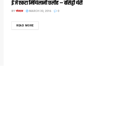
ई जे एकटा मिथि‍लानी छलीह – वसिट्ठी थेरी
BY
संपादक
MARCH 30, 2016
0
DETAILS
READ MORE