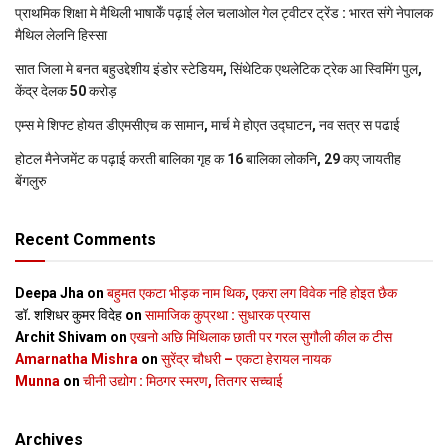
प्राथमिक शि‍क्षा मे मैथि‍ली भाषाकेँ पढ़ाई लेल चलाओल गेल ट्वीटर ट्रेंड : भारत संगे नेपालक
मैथिल लेलनि हिस्सा
सात जिला मे बनत बहुउद्देशीय इंडोर स्‍टेडि‍यम, सिंथेटिक एथलेटिक ट्रेक आ स्विमिंग पुल,
केंद्र देलक 50 करोड़
एम्स मे शिफ्ट होयत डीएमसीएच क सामान, मार्च मे होएत उद्घाटन, नव सत्र स पढाई
होटल मैनेजमेंट क पढ़ाई करती बालिका गृह क 16 बालिका लोकनि, 29 कए जायतीह
बेंगलुरु
Recent Comments
Deepa Jha
on
बहुमत एकटा भीड़क नाम थिक, एकरा लग विवेक नहि होइत छैक
डॉ. शशिधर कुमर विदेह
on
सामाजिक कुप्रथा : सुधारक प्रयास
Archit Shivam
on
एखनो अछि मिथिलाक छाती पर गरल सुगौली कील क टीस
Amarnatha Mishra
on
सुरेंद्र चौधरी – एकटा हेरायल नायक
Munna
on
चीनी उद्योग : मिठगर स्‍मरण, तितगर सच्‍चाई
Archives