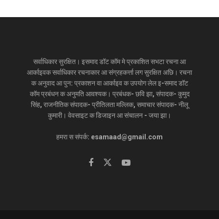
सर्वाधिकार सुरक्षित। इसमाद डॉट कॉम मे प्रकाशित सभटा रचना आ
आर्काइवक सर्वाधिकार रचनाकार आ संग्रहकर्त्ता लग सुरक्षित अछि। रचना
क अनुवाद आ पुन: प्रकाशन वा आर्काइव क उपयोग लेल इ-समाद डॉट
कॉम प्रबंधन क अनुमति आवश्यक। प्रबंधक- छवि झा, संपादक- कुमुद
सिंह, राजनीतिक संपादक- प्रीतिलता मल्लिक, समाचार संपादक- नीलू
कुमारी। वेवसाइट क डिजाइन आ संचालन - जया झा।
हमरा स संपर्क: esamaad@gmail.com