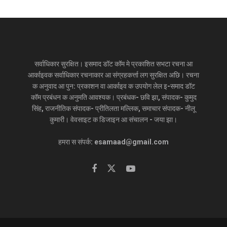
सर्वाधिकार सुरक्षित। इसमाद डॉट कॉम मे प्रकाशित सभटा रचना आ
आर्काइवक सर्वाधिकार रचनाकार आ संग्रहकर्त्ता लग सुरक्षित अछि। रचना
क अनुवाद आ पुन: प्रकाशन वा आर्काइव क उपयोग लेल इ-समाद डॉट
कॉम प्रबंधन क अनुमति आवश्यक। प्रबंधक- छवि झा, संपादक- कुमुद
सिंह, राजनीतिक संपादक- प्रीतिलता मल्लिक, समाचार संपादक- नीलू
कुमारी। वेवसाइट क डिजाइन आ संचालन - जया झा।
हमरा स संपर्क: esamaad@gmail.com