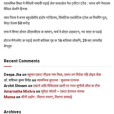
प्राथमिक शि‍क्षा मे मैथि‍ली भाषाकेँ पढ़ाई लेल चलाओल गेल ट्वीटर ट्रेंड : भारत संगे नेपालक
मैथिल लेलनि हिस्सा
सात जिला मे बनत बहुउद्देशीय इंडोर स्‍टेडि‍यम, सिंथेटिक एथलेटिक ट्रेक आ स्विमिंग पुल,
केंद्र देलक 50 करोड़
एम्स मे शिफ्ट होयत डीएमसीएच क सामान, मार्च मे होएत उद्घाटन, नव सत्र स पढाई
होटल मैनेजमेंट क पढ़ाई करती बालिका गृह क 16 बालिका लोकनि, 29 कए जायतीह
बेंगलुरु
Recent Comments
Deepa Jha
on
बहुमत एकटा भीड़क नाम थिक, एकरा लग विवेक नहि होइत छैक
डॉ. शशिधर कुमर विदेह
on
सामाजिक कुप्रथा : सुधारक प्रयास
Archit Shivam
on
एखनो अछि मिथिलाक छाती पर गरल सुगौली कील क टीस
Amarnatha Mishra
on
सुरेंद्र चौधरी – एकटा हेरायल नायक
Munna
on
चीनी उद्योग : मिठगर स्‍मरण, तितगर सच्‍चाई
Archives