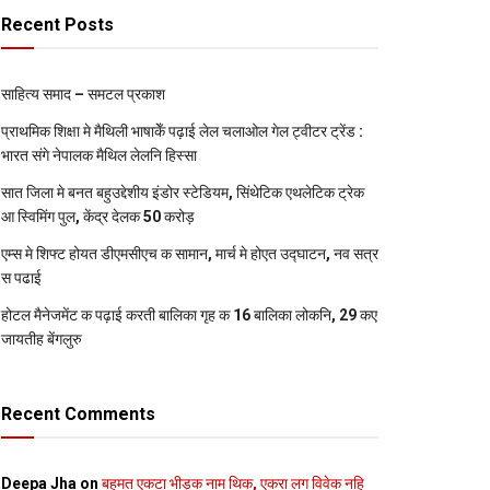
Recent Posts
साहित्य समाद – समटल प्रकाश
प्राथमिक शि‍क्षा मे मैथि‍ली भाषाकेँ पढ़ाई लेल चलाओल गेल ट्वीटर ट्रेंड :
भारत संगे नेपालक मैथिल लेलनि हिस्सा
सात जिला मे बनत बहुउद्देशीय इंडोर स्‍टेडि‍यम, सिंथेटिक एथलेटिक ट्रेक
आ स्विमिंग पुल, केंद्र देलक 50 करोड़
एम्स मे शिफ्ट होयत डीएमसीएच क सामान, मार्च मे होएत उद्घाटन, नव सत्र
स पढाई
होटल मैनेजमेंट क पढ़ाई करती बालिका गृह क 16 बालिका लोकनि, 29 कए
जायतीह बेंगलुरु
Recent Comments
Deepa Jha
on
बहुमत एकटा भीड़क नाम थिक, एकरा लग विवेक नहि