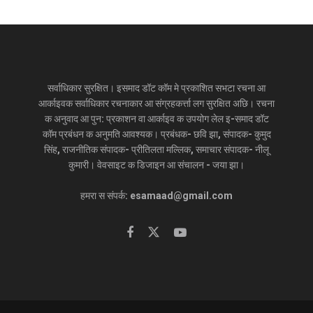
सर्वाधिकार सुरक्षित। इसमाद डॉट कॉम मे प्रकाशित सभटा रचना आ
आर्काइवक सर्वाधिकार रचनाकार आ संग्रहकर्त्ता लग सुरक्षित अछि। रचना
क अनुवाद आ पुन: प्रकाशन वा आर्काइव क उपयोग लेल इ-समाद डॉट
कॉम प्रबंधन क अनुमति आवश्यक। प्रबंधक- छवि झा, संपादक- कुमुद
सिंह, राजनीतिक संपादक- प्रीतिलता मल्लिक, समाचार संपादक- नीलू
कुमारी। वेवसाइट क डिजाइन आ संचालन - जया झा।
हमरा स संपर्क: esamaad@gmail.com