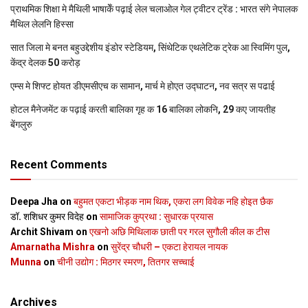
प्राथमिक शि‍क्षा मे मैथि‍ली भाषाकेँ पढ़ाई लेल चलाओल गेल ट्वीटर ट्रेंड : भारत संगे नेपालक
मैथिल लेलनि हिस्सा
सात जिला मे बनत बहुउद्देशीय इंडोर स्‍टेडि‍यम, सिंथेटिक एथलेटिक ट्रेक आ स्विमिंग पुल,
केंद्र देलक 50 करोड़
एम्स मे शिफ्ट होयत डीएमसीएच क सामान, मार्च मे होएत उद्घाटन, नव सत्र स पढाई
होटल मैनेजमेंट क पढ़ाई करती बालिका गृह क 16 बालिका लोकनि, 29 कए जायतीह
बेंगलुरु
Recent Comments
Deepa Jha
on
बहुमत एकटा भीड़क नाम थिक, एकरा लग विवेक नहि होइत छैक
डॉ. शशिधर कुमर विदेह
on
सामाजिक कुप्रथा : सुधारक प्रयास
Archit Shivam
on
एखनो अछि मिथिलाक छाती पर गरल सुगौली कील क टीस
Amarnatha Mishra
on
सुरेंद्र चौधरी – एकटा हेरायल नायक
Munna
on
चीनी उद्योग : मिठगर स्‍मरण, तितगर सच्‍चाई
Archives