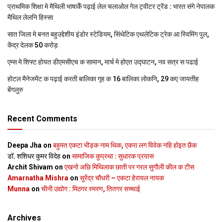
प्राथमिक शि‍क्षा मे मैथि‍ली भाषाकेँ पढ़ाई लेल चलाओल गेल ट्वीटर ट्रेंड : भारत संगे नेपालक
मैथिल लेलनि हिस्सा
सात जिला मे बनत बहुउद्देशीय इंडोर स्‍टेडि‍यम, सिंथेटिक एथलेटिक ट्रेक आ स्विमिंग पुल,
केंद्र देलक 50 करोड़
एम्स मे शिफ्ट होयत डीएमसीएच क सामान, मार्च मे होएत उद्घाटन, नव सत्र स पढाई
होटल मैनेजमेंट क पढ़ाई करती बालिका गृह क 16 बालिका लोकनि, 29 कए जायतीह
बेंगलुरु
Recent Comments
Deepa Jha
on
बहुमत एकटा भीड़क नाम थिक, एकरा लग विवेक नहि होइत छैक
डॉ. शशिधर कुमर विदेह
on
सामाजिक कुप्रथा : सुधारक प्रयास
Archit Shivam
on
एखनो अछि मिथिलाक छाती पर गरल सुगौली कील क टीस
Amarnatha Mishra
on
सुरेंद्र चौधरी – एकटा हेरायल नायक
Munna
on
चीनी उद्योग : मिठगर स्‍मरण, तितगर सच्‍चाई
Archives