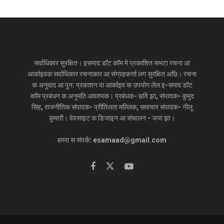
सर्वाधिकार सुरक्षित। इसमाद डॉट कॉम मे प्रकाशित सभटा रचना आ
आर्काइवक सर्वाधिकार रचनाकार आ संग्रहकर्त्ता लग सुरक्षित अछि। रचना
क अनुवाद आ पुन: प्रकाशन वा आर्काइव क उपयोग लेल इ-समाद डॉट
कॉम प्रबंधन क अनुमति आवश्यक। प्रबंधक- छवि झा, संपादक- कुमुद
सिंह, राजनीतिक संपादक- प्रीतिलता मल्लिक, समाचार संपादक- नीलू
कुमारी। वेवसाइट क डिजाइन आ संचालन - जया झा।
हमरा स संपर्क: esamaad@gmail.com