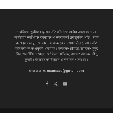
सर्वाधिकार सुरक्षित। इसमाद डॉट कॉम मे प्रकाशित सभटा रचना आ
आर्काइवक सर्वाधिकार रचनाकार आ संग्रहकर्त्ता लग सुरक्षित अछि। रचना
क अनुवाद आ पुन: प्रकाशन वा आर्काइव क उपयोग लेल इ-समाद डॉट
कॉम प्रबंधन क अनुमति आवश्यक। प्रबंधक- छवि झा, संपादक- कुमुद
सिंह, राजनीतिक संपादक- प्रीतिलता मल्लिक, समाचार संपादक- नीलू
कुमारी। वेवसाइट क डिजाइन आ संचालन - जया झा।
हमरा स संपर्क: esamaad@gmail.com