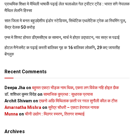
प्राथमिक शि‍क्षा मे मैथि‍ली भाषाकेँ पढ़ाई लेल चलाओल गेल ट्वीटर ट्रेंड : भारत संगे नेपालक
मैथिल लेलनि हिस्सा
सात जिला मे बनत बहुउद्देशीय इंडोर स्‍टेडि‍यम, सिंथेटिक एथलेटिक ट्रेक आ स्विमिंग पुल,
केंद्र देलक 50 करोड़
एम्स मे शिफ्ट होयत डीएमसीएच क सामान, मार्च मे होएत उद्घाटन, नव सत्र स पढाई
होटल मैनेजमेंट क पढ़ाई करती बालिका गृह क 16 बालिका लोकनि, 29 कए जायतीह
बेंगलुरु
Recent Comments
Deepa Jha
on
बहुमत एकटा भीड़क नाम थिक, एकरा लग विवेक नहि होइत छैक
डॉ. शशिधर कुमर विदेह
on
सामाजिक कुप्रथा : सुधारक प्रयास
Archit Shivam
on
एखनो अछि मिथिलाक छाती पर गरल सुगौली कील क टीस
Amarnatha Mishra
on
सुरेंद्र चौधरी – एकटा हेरायल नायक
Munna
on
चीनी उद्योग : मिठगर स्‍मरण, तितगर सच्‍चाई
Archives