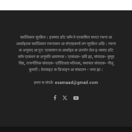
सर्वाधिकार सुरक्षित। इसमाद डॉट कॉम मे प्रकाशित सभटा रचना आ
आर्काइवक सर्वाधिकार रचनाकार आ संग्रहकर्त्ता लग सुरक्षित अछि। रचना
क अनुवाद आ पुन: प्रकाशन वा आर्काइव क उपयोग लेल इ-समाद डॉट
कॉम प्रबंधन क अनुमति आवश्यक। प्रबंधक- छवि झा, संपादक- कुमुद
सिंह, राजनीतिक संपादक- प्रीतिलता मल्लिक, समाचार संपादक- नीलू
कुमारी। वेवसाइट क डिजाइन आ संचालन - जया झा।
हमरा स संपर्क: esamaad@gmail.com