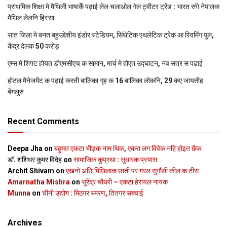
प्राथमिक शि‍क्षा मे मैथि‍ली भाषाकेँ पढ़ाई लेल चलाओल गेल ट्वीटर ट्रेंड : भारत संगे नेपालक
मैथिल लेलनि हिस्सा
सात जिला मे बनत बहुउद्देशीय इंडोर स्‍टेडि‍यम, सिंथेटिक एथलेटिक ट्रेक आ स्विमिंग पुल,
केंद्र देलक 50 करोड़
एम्स मे शिफ्ट होयत डीएमसीएच क सामान, मार्च मे होएत उद्घाटन, नव सत्र स पढाई
होटल मैनेजमेंट क पढ़ाई करती बालिका गृह क 16 बालिका लोकनि, 29 कए जायतीह
बेंगलुरु
Recent Comments
Deepa Jha
on
बहुमत एकटा भीड़क नाम थिक, एकरा लग विवेक नहि होइत छैक
डॉ. शशिधर कुमर विदेह
on
सामाजिक कुप्रथा : सुधारक प्रयास
Archit Shivam
on
एखनो अछि मिथिलाक छाती पर गरल सुगौली कील क टीस
Amarnatha Mishra
on
सुरेंद्र चौधरी – एकटा हेरायल नायक
Munna
on
चीनी उद्योग : मिठगर स्‍मरण, तितगर सच्‍चाई
Archives