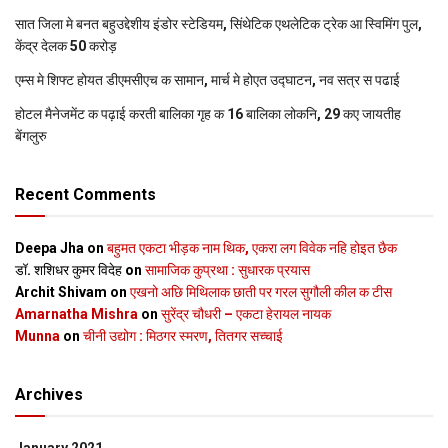
सात जिला मे बनत बहुउद्देशीय इंडोर स्‍टेडि‍यम, सिंथेटिक एथलेटिक ट्रेक आ स्विमिंग पुल,
केंद्र देलक 50 करोड़
एम्स मे शिफ्ट होयत डीएमसीएच क सामान, मार्च मे होएत उद्घाटन, नव सत्र स पढाई
होटल मैनेजमेंट क पढ़ाई करती बालिका गृह क 16 बालिका लोकनि, 29 कए जायतीह
बेंगलुरु
Recent Comments
Deepa Jha
on
बहुमत एकटा भीड़क नाम थिक, एकरा लग विवेक नहि होइत छैक
डॉ. शशिधर कुमर विदेह
on
सामाजिक कुप्रथा : सुधारक प्रयास
Archit Shivam
on
एखनो अछि मिथिलाक छाती पर गरल सुगौली कील क टीस
Amarnatha Mishra
on
सुरेंद्र चौधरी – एकटा हेरायल नायक
Munna
on
चीनी उद्योग : मिठगर स्‍मरण, तितगर सच्‍चाई
Archives