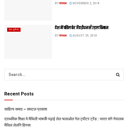
BY
संपादक
NOVEMBER 2, 2018
देश में पहिल बेर जैव ईंधन सँ उड़ल विमान
देश-दुनिया
BY
संपादक
AUGUST 29, 2018
Recent Posts
साहित्य समाद – समटल प्रकाश
प्राथमिक शि‍क्षा मे मैथि‍ली भाषाकेँ पढ़ाई लेल चलाओल गेल ट्वीटर ट्रेंड : भारत संगे नेपालक
मैथिल लेलनि हिस्सा