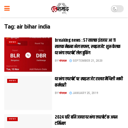
Tag:
air bihar india
breaking news : 57 सालक इंतजार आ 11
समाचार
सालक मेहनत भेल सफल, स्पाइसजेट शुरू केलक
दरभंगा एयरपोर्ट लेल बुकिंग
BY
संपादक
SEPTEMBER 21, 2020
दरभंगा एयरपोर्ट पर स्‍पाइस जेट राखत मैथिली भाषी
समाचार
कर्मचारी
BY
संपादक
JANUARY 25, 2019
2024 धरि बनि जायत दरभंगा एयरपोर्ट क अपन
समाचार
टर्मिनल