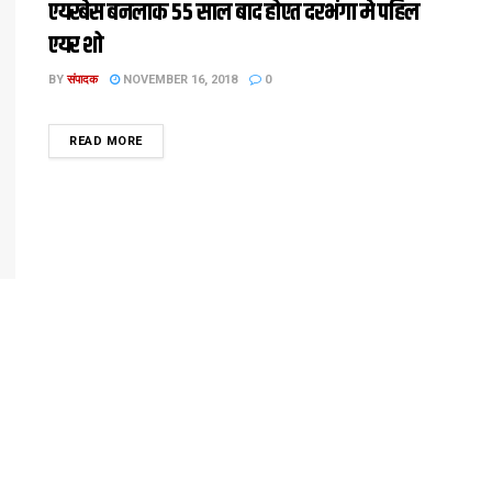
एयरबेस बनलाक 55 साल बाद होएत दरभंगा मे पहिल
एयर शो
BY
संपादक
NOVEMBER 16, 2018
0
DETAILS
READ MORE