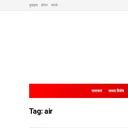
मुखपृष्ठ
ईपेपर
संपर्क
समाचार
समाद विशेष
Tag:
air