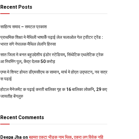
Recent Posts
साहित्य समाद – समटल प्रकाश
प्राथमिक शि‍क्षा मे मैथि‍ली भाषाकेँ पढ़ाई लेल चलाओल गेल ट्वीटर ट्रेंड :
भारत संगे नेपालक मैथिल लेलनि हिस्सा
सात जिला मे बनत बहुउद्देशीय इंडोर स्‍टेडि‍यम, सिंथेटिक एथलेटिक ट्रेक
आ स्विमिंग पुल, केंद्र देलक 50 करोड़
एम्स मे शिफ्ट होयत डीएमसीएच क सामान, मार्च मे होएत उद्घाटन, नव सत्र
स पढाई
होटल मैनेजमेंट क पढ़ाई करती बालिका गृह क 16 बालिका लोकनि, 29 कए
जायतीह बेंगलुरु
Recent Comments
Deepa Jha
on
बहुमत एकटा भीड़क नाम थिक, एकरा लग विवेक नहि