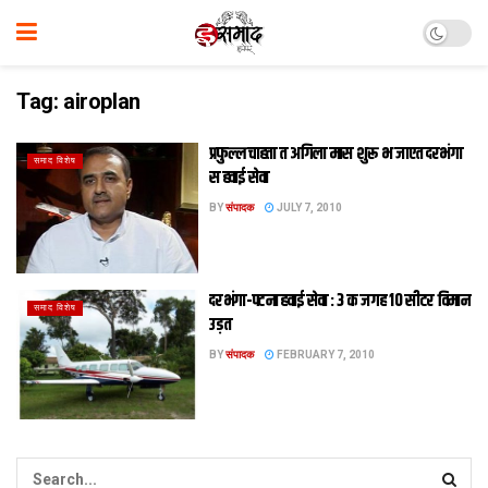
Tag:
airoplan
प्रफुल्ल चाहता त अगिला मास शुरू भ जाएत दरभंगा
समाद विशेष
स हवाई सेवा
BY
संपादक
JULY 7, 2010
दरभंगा-पटना हवाई सेवा : 3 क जगह 10 सीटर विमान
समाद विशेष
उड़त
BY
संपादक
FEBRUARY 7, 2010