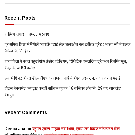
Recent Posts
साहित्य समाद – समटल प्रकाश
प्राथमिक शि‍क्षा मे मैथि‍ली भाषाकेँ पढ़ाई लेल चलाओल गेल ट्वीटर ट्रेंड : भारत संगे नेपालक
मैथिल लेलनि हिस्सा
सात जिला मे बनत बहुउद्देशीय इंडोर स्‍टेडि‍यम, सिंथेटिक एथलेटिक ट्रेक आ स्विमिंग पुल,
केंद्र देलक 50 करोड़
एम्स मे शिफ्ट होयत डीएमसीएच क सामान, मार्च मे होएत उद्घाटन, नव सत्र स पढाई
होटल मैनेजमेंट क पढ़ाई करती बालिका गृह क 16 बालिका लोकनि, 29 कए जायतीह
बेंगलुरु
Recent Comments
Deepa Jha
on
बहुमत एकटा भीड़क नाम थिक, एकरा लग विवेक नहि होइत छैक