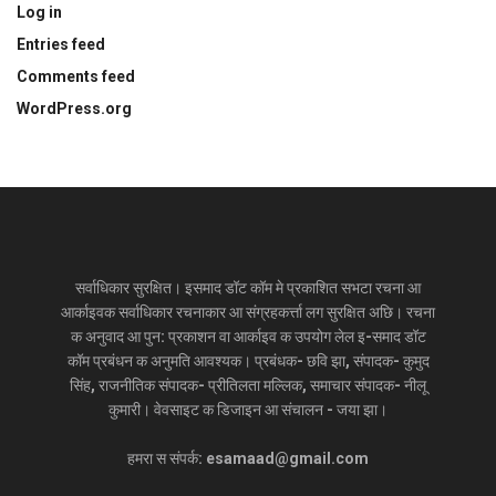
Log in
Entries feed
Comments feed
WordPress.org
सर्वाधिकार सुरक्षित। इसमाद डॉट कॉम मे प्रकाशित सभटा रचना आ
आर्काइवक सर्वाधिकार रचनाकार आ संग्रहकर्त्ता लग सुरक्षित अछि। रचना
क अनुवाद आ पुन: प्रकाशन वा आर्काइव क उपयोग लेल इ-समाद डॉट
कॉम प्रबंधन क अनुमति आवश्यक। प्रबंधक- छवि झा, संपादक- कुमुद
सिंह, राजनीतिक संपादक- प्रीतिलता मल्लिक, समाचार संपादक- नीलू
कुमारी। वेवसाइट क डिजाइन आ संचालन - जया झा।
हमरा स संपर्क: esamaad@gmail.com