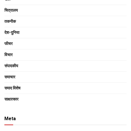
चित्रालय
तकनीक
देश-दुनिया
फीचर
विचार
संपादकीय
समाचार
समाद विशेष
साक्षात्‍कार
Meta