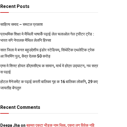
Recent Posts
साहित्य समाद – समटल प्रकाश
प्राथमिक शि‍क्षा मे मैथि‍ली भाषाकेँ पढ़ाई लेल चलाओल गेल ट्वीटर ट्रेंड :
भारत संगे नेपालक मैथिल लेलनि हिस्सा
सात जिला मे बनत बहुउद्देशीय इंडोर स्‍टेडि‍यम, सिंथेटिक एथलेटिक ट्रेक
आ स्विमिंग पुल, केंद्र देलक 50 करोड़
एम्स मे शिफ्ट होयत डीएमसीएच क सामान, मार्च मे होएत उद्घाटन, नव सत्र
स पढाई
होटल मैनेजमेंट क पढ़ाई करती बालिका गृह क 16 बालिका लोकनि, 29 कए
जायतीह बेंगलुरु
Recent Comments
Deepa Jha
on
बहुमत एकटा भीड़क नाम थिक, एकरा लग विवेक नहि