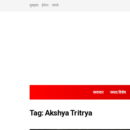
मुखपृष्ठ
ईपेपर
संपर्क
समाचार
समाद विशेष
Tag:
Akshya Tritrya