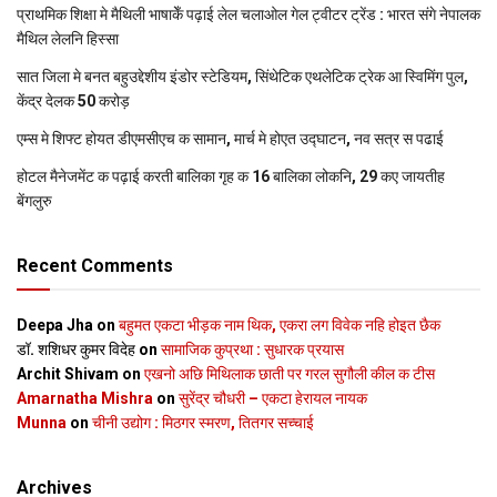
प्राथमिक शि‍क्षा मे मैथि‍ली भाषाकेँ पढ़ाई लेल चलाओल गेल ट्वीटर ट्रेंड : भारत संगे नेपालक
मैथिल लेलनि हिस्सा
सात जिला मे बनत बहुउद्देशीय इंडोर स्‍टेडि‍यम, सिंथेटिक एथलेटिक ट्रेक आ स्विमिंग पुल,
केंद्र देलक 50 करोड़
एम्स मे शिफ्ट होयत डीएमसीएच क सामान, मार्च मे होएत उद्घाटन, नव सत्र स पढाई
होटल मैनेजमेंट क पढ़ाई करती बालिका गृह क 16 बालिका लोकनि, 29 कए जायतीह
बेंगलुरु
Recent Comments
Deepa Jha
on
बहुमत एकटा भीड़क नाम थिक, एकरा लग विवेक नहि होइत छैक
डॉ. शशिधर कुमर विदेह
on
सामाजिक कुप्रथा : सुधारक प्रयास
Archit Shivam
on
एखनो अछि मिथिलाक छाती पर गरल सुगौली कील क टीस
Amarnatha Mishra
on
सुरेंद्र चौधरी – एकटा हेरायल नायक
Munna
on
चीनी उद्योग : मिठगर स्‍मरण, तितगर सच्‍चाई
Archives