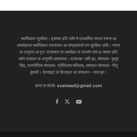
सर्वाधिकार सुरक्षित। इसमाद डॉट कॉम मे प्रकाशित सभटा रचना आ
आर्काइवक सर्वाधिकार रचनाकार आ संग्रहकर्त्ता लग सुरक्षित अछि। रचना
क अनुवाद आ पुन: प्रकाशन वा आर्काइव क उपयोग लेल इ-समाद डॉट
कॉम प्रबंधन क अनुमति आवश्यक। प्रबंधक- छवि झा, संपादक- कुमुद
सिंह, राजनीतिक संपादक- प्रीतिलता मल्लिक, समाचार संपादक- नीलू
कुमारी। वेवसाइट क डिजाइन आ संचालन - जया झा।
हमरा स संपर्क: esamaad@gmail.com