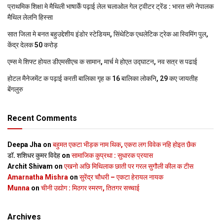
प्राथमिक शि‍क्षा मे मैथि‍ली भाषाकेँ पढ़ाई लेल चलाओल गेल ट्वीटर ट्रेंड : भारत संगे नेपालक
मैथिल लेलनि हिस्सा
सात जिला मे बनत बहुउद्देशीय इंडोर स्‍टेडि‍यम, सिंथेटिक एथलेटिक ट्रेक आ स्विमिंग पुल,
केंद्र देलक 50 करोड़
एम्स मे शिफ्ट होयत डीएमसीएच क सामान, मार्च मे होएत उद्घाटन, नव सत्र स पढाई
होटल मैनेजमेंट क पढ़ाई करती बालिका गृह क 16 बालिका लोकनि, 29 कए जायतीह
बेंगलुरु
Recent Comments
Deepa Jha
on
बहुमत एकटा भीड़क नाम थिक, एकरा लग विवेक नहि होइत छैक
डॉ. शशिधर कुमर विदेह
on
सामाजिक कुप्रथा : सुधारक प्रयास
Archit Shivam
on
एखनो अछि मिथिलाक छाती पर गरल सुगौली कील क टीस
Amarnatha Mishra
on
सुरेंद्र चौधरी – एकटा हेरायल नायक
Munna
on
चीनी उद्योग : मिठगर स्‍मरण, तितगर सच्‍चाई
Archives