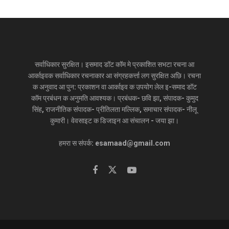
सर्वाधिकार सुरक्षित। इसमाद डॉट कॉम मे प्रकाशित सभटा रचना आ
आर्काइवक सर्वाधिकार रचनाकार आ संग्रहकर्त्ता लग सुरक्षित अछि। रचना
क अनुवाद आ पुन: प्रकाशन वा आर्काइव क उपयोग लेल इ-समाद डॉट
कॉम प्रबंधन क अनुमति आवश्यक। प्रबंधक- छवि झा, संपादक- कुमुद
सिंह, राजनीतिक संपादक- प्रीतिलता मल्लिक, समाचार संपादक- नीलू
कुमारी। वेवसाइट क डिजाइन आ संचालन - जया झा।
हमरा स संपर्क: esamaad@gmail.com