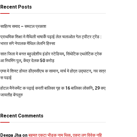
Recent Posts
साहित्य समाद – समटल प्रकाश
प्राथमिक शि‍क्षा मे मैथि‍ली भाषाकेँ पढ़ाई लेल चलाओल गेल ट्वीटर ट्रेंड :
भारत संगे नेपालक मैथिल लेलनि हिस्सा
सात जिला मे बनत बहुउद्देशीय इंडोर स्‍टेडि‍यम, सिंथेटिक एथलेटिक ट्रेक
आ स्विमिंग पुल, केंद्र देलक 50 करोड़
एम्स मे शिफ्ट होयत डीएमसीएच क सामान, मार्च मे होएत उद्घाटन, नव सत्र
स पढाई
होटल मैनेजमेंट क पढ़ाई करती बालिका गृह क 16 बालिका लोकनि, 29 कए
जायतीह बेंगलुरु
Recent Comments
Deepa Jha
on
बहुमत एकटा भीड़क नाम थिक, एकरा लग विवेक नहि