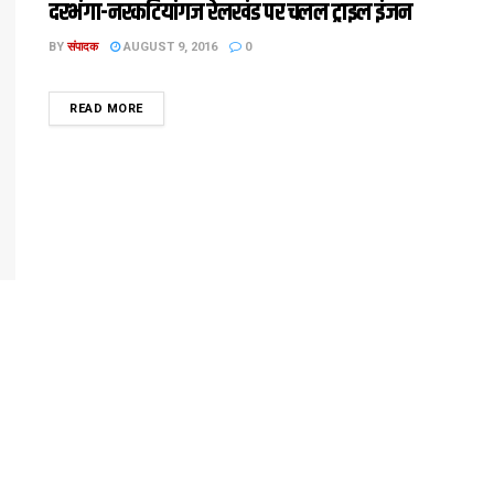
दरभंगा-नरकटियांगज रेलखंड पर चलल ट्राइल इंजन
BY
संपादक
AUGUST 9, 2016
0
DETAILS
READ MORE