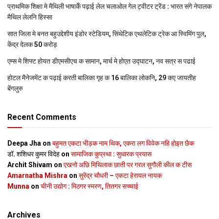
प्राथमिक शि‍क्षा मे मैथि‍ली भाषाकेँ पढ़ाई लेल चलाओल गेल ट्वीटर ट्रेंड : भारत संगे नेपालक
मैथिल लेलनि हिस्सा
सात जिला मे बनत बहुउद्देशीय इंडोर स्‍टेडि‍यम, सिंथेटिक एथलेटिक ट्रेक आ स्विमिंग पुल,
केंद्र देलक 50 करोड़
एम्स मे शिफ्ट होयत डीएमसीएच क सामान, मार्च मे होएत उद्घाटन, नव सत्र स पढाई
होटल मैनेजमेंट क पढ़ाई करती बालिका गृह क 16 बालिका लोकनि, 29 कए जायतीह
बेंगलुरु
Recent Comments
Deepa Jha
on
बहुमत एकटा भीड़क नाम थिक, एकरा लग विवेक नहि होइत छैक
डॉ. शशिधर कुमर विदेह
on
सामाजिक कुप्रथा : सुधारक प्रयास
Archit Shivam
on
एखनो अछि मिथिलाक छाती पर गरल सुगौली कील क टीस
Amarnatha Mishra
on
सुरेंद्र चौधरी – एकटा हेरायल नायक
Munna
on
चीनी उद्योग : मिठगर स्‍मरण, तितगर सच्‍चाई
Archives