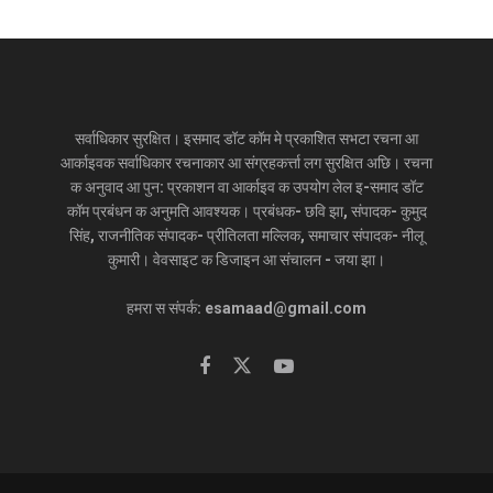
सर्वाधिकार सुरक्षित। इसमाद डॉट कॉम मे प्रकाशित सभटा रचना आ
आर्काइवक सर्वाधिकार रचनाकार आ संग्रहकर्त्ता लग सुरक्षित अछि। रचना
क अनुवाद आ पुन: प्रकाशन वा आर्काइव क उपयोग लेल इ-समाद डॉट
कॉम प्रबंधन क अनुमति आवश्यक। प्रबंधक- छवि झा, संपादक- कुमुद
सिंह, राजनीतिक संपादक- प्रीतिलता मल्लिक, समाचार संपादक- नीलू
कुमारी। वेवसाइट क डिजाइन आ संचालन - जया झा।
हमरा स संपर्क: esamaad@gmail.com