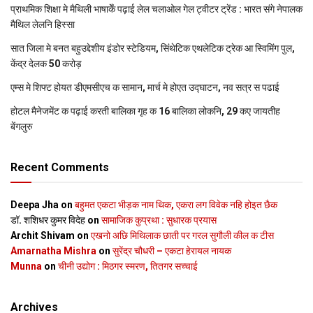
प्राथमिक शि‍क्षा मे मैथि‍ली भाषाकेँ पढ़ाई लेल चलाओल गेल ट्वीटर ट्रेंड : भारत संगे नेपालक
मैथिल लेलनि हिस्सा
सात जिला मे बनत बहुउद्देशीय इंडोर स्‍टेडि‍यम, सिंथेटिक एथलेटिक ट्रेक आ स्विमिंग पुल,
केंद्र देलक 50 करोड़
एम्स मे शिफ्ट होयत डीएमसीएच क सामान, मार्च मे होएत उद्घाटन, नव सत्र स पढाई
होटल मैनेजमेंट क पढ़ाई करती बालिका गृह क 16 बालिका लोकनि, 29 कए जायतीह
बेंगलुरु
Recent Comments
Deepa Jha
on
बहुमत एकटा भीड़क नाम थिक, एकरा लग विवेक नहि होइत छैक
डॉ. शशिधर कुमर विदेह
on
सामाजिक कुप्रथा : सुधारक प्रयास
Archit Shivam
on
एखनो अछि मिथिलाक छाती पर गरल सुगौली कील क टीस
Amarnatha Mishra
on
सुरेंद्र चौधरी – एकटा हेरायल नायक
Munna
on
चीनी उद्योग : मिठगर स्‍मरण, तितगर सच्‍चाई
Archives