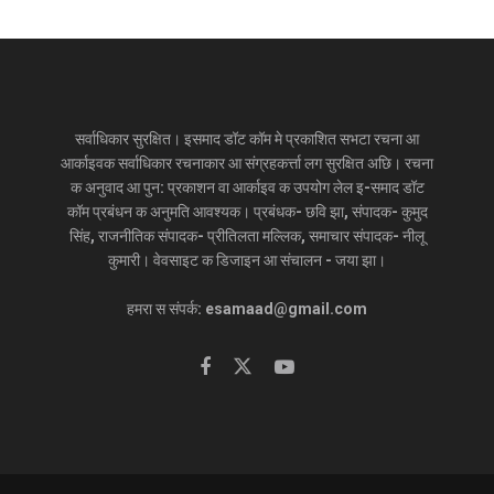
सर्वाधिकार सुरक्षित। इसमाद डॉट कॉम मे प्रकाशित सभटा रचना आ
आर्काइवक सर्वाधिकार रचनाकार आ संग्रहकर्त्ता लग सुरक्षित अछि। रचना
क अनुवाद आ पुन: प्रकाशन वा आर्काइव क उपयोग लेल इ-समाद डॉट
कॉम प्रबंधन क अनुमति आवश्यक। प्रबंधक- छवि झा, संपादक- कुमुद
सिंह, राजनीतिक संपादक- प्रीतिलता मल्लिक, समाचार संपादक- नीलू
कुमारी। वेवसाइट क डिजाइन आ संचालन - जया झा।
हमरा स संपर्क: esamaad@gmail.com