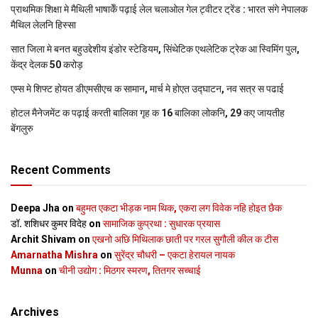
प्राथमिक शि‍क्षा मे मैथि‍ली भाषाकेँ पढ़ाई लेल चलाओल गेल ट्वीटर ट्रेंड : भारत संगे नेपालक
मैथिल लेलनि हिस्सा
सात जिला मे बनत बहुउद्देशीय इंडोर स्‍टेडि‍यम, सिंथेटिक एथलेटिक ट्रेक आ स्विमिंग पुल,
केंद्र देलक 50 करोड़
एम्स मे शिफ्ट होयत डीएमसीएच क सामान, मार्च मे होएत उद्घाटन, नव सत्र स पढाई
होटल मैनेजमेंट क पढ़ाई करती बालिका गृह क 16 बालिका लोकनि, 29 कए जायतीह
बेंगलुरु
Recent Comments
Deepa Jha
on
बहुमत एकटा भीड़क नाम थिक, एकरा लग विवेक नहि होइत छैक
डॉ. शशिधर कुमर विदेह
on
सामाजिक कुप्रथा : सुधारक प्रयास
Archit Shivam
on
एखनो अछि मिथिलाक छाती पर गरल सुगौली कील क टीस
Amarnatha Mishra
on
सुरेंद्र चौधरी – एकटा हेरायल नायक
Munna
on
चीनी उद्योग : मिठगर स्‍मरण, तितगर सच्‍चाई
Archives