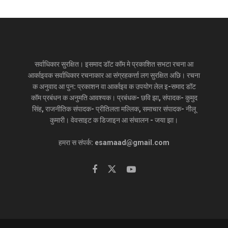
सर्वाधिकार सुरक्षित। इसमाद डॉट कॉम मे प्रकाशित सभटा रचना आ
आर्काइवक सर्वाधिकार रचनाकार आ संग्रहकर्त्ता लग सुरक्षित अछि। रचना
क अनुवाद आ पुन: प्रकाशन वा आर्काइव क उपयोग लेल इ-समाद डॉट
कॉम प्रबंधन क अनुमति आवश्यक। प्रबंधक- छवि झा, संपादक- कुमुद
सिंह, राजनीतिक संपादक- प्रीतिलता मल्लिक, समाचार संपादक- नीलू
कुमारी। वेवसाइट क डिजाइन आ संचालन - जया झा।
हमरा स संपर्क: esamaad@gmail.com