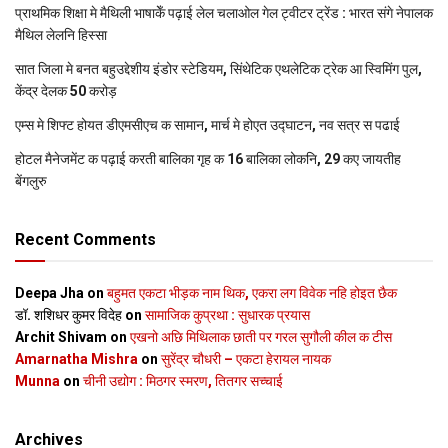
प्राथमिक शि‍क्षा मे मैथि‍ली भाषाकेँ पढ़ाई लेल चलाओल गेल ट्वीटर ट्रेंड : भारत संगे नेपालक
मैथिल लेलनि हिस्सा
सात जिला मे बनत बहुउद्देशीय इंडोर स्‍टेडि‍यम, सिंथेटिक एथलेटिक ट्रेक आ स्विमिंग पुल,
केंद्र देलक 50 करोड़
एम्स मे शिफ्ट होयत डीएमसीएच क सामान, मार्च मे होएत उद्घाटन, नव सत्र स पढाई
होटल मैनेजमेंट क पढ़ाई करती बालिका गृह क 16 बालिका लोकनि, 29 कए जायतीह
बेंगलुरु
Recent Comments
Deepa Jha
on
बहुमत एकटा भीड़क नाम थिक, एकरा लग विवेक नहि होइत छैक
डॉ. शशिधर कुमर विदेह
on
सामाजिक कुप्रथा : सुधारक प्रयास
Archit Shivam
on
एखनो अछि मिथिलाक छाती पर गरल सुगौली कील क टीस
Amarnatha Mishra
on
सुरेंद्र चौधरी – एकटा हेरायल नायक
Munna
on
चीनी उद्योग : मिठगर स्‍मरण, तितगर सच्‍चाई
Archives