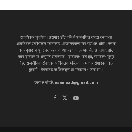
सर्वाधिकार सुरक्षित। इसमाद डॉट कॉम मे प्रकाशित सभटा रचना आ
आर्काइवक सर्वाधिकार रचनाकार आ संग्रहकर्त्ता लग सुरक्षित अछि। रचना
क अनुवाद आ पुन: प्रकाशन वा आर्काइव क उपयोग लेल इ-समाद डॉट
कॉम प्रबंधन क अनुमति आवश्यक। प्रबंधक- छवि झा, संपादक- कुमुद
सिंह, राजनीतिक संपादक- प्रीतिलता मल्लिक, समाचार संपादक- नीलू
कुमारी। वेवसाइट क डिजाइन आ संचालन - जया झा।
हमरा स संपर्क: esamaad@gmail.com