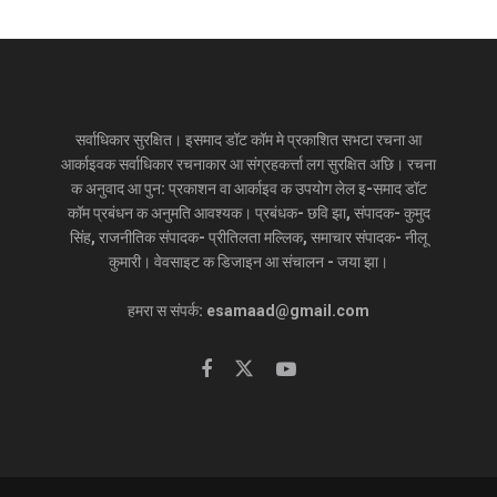
सर्वाधिकार सुरक्षित। इसमाद डॉट कॉम मे प्रकाशित सभटा रचना आ
आर्काइवक सर्वाधिकार रचनाकार आ संग्रहकर्त्ता लग सुरक्षित अछि। रचना
क अनुवाद आ पुन: प्रकाशन वा आर्काइव क उपयोग लेल इ-समाद डॉट
कॉम प्रबंधन क अनुमति आवश्यक। प्रबंधक- छवि झा, संपादक- कुमुद
सिंह, राजनीतिक संपादक- प्रीतिलता मल्लिक, समाचार संपादक- नीलू
कुमारी। वेवसाइट क डिजाइन आ संचालन - जया झा।
हमरा स संपर्क: esamaad@gmail.com