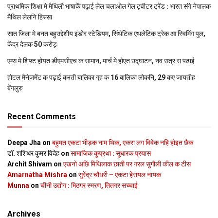
प्राथमिक शि‍क्षा मे मैथि‍ली भाषाकेँ पढ़ाई लेल चलाओल गेल ट्वीटर ट्रेंड : भारत संगे नेपालक
मैथिल लेलनि हिस्सा
सात जिला मे बनत बहुउद्देशीय इंडोर स्‍टेडि‍यम, सिंथेटिक एथलेटिक ट्रेक आ स्विमिंग पुल,
केंद्र देलक 50 करोड़
एम्स मे शिफ्ट होयत डीएमसीएच क सामान, मार्च मे होएत उद्घाटन, नव सत्र स पढाई
होटल मैनेजमेंट क पढ़ाई करती बालिका गृह क 16 बालिका लोकनि, 29 कए जायतीह
बेंगलुरु
Recent Comments
Deepa Jha
on
बहुमत एकटा भीड़क नाम थिक, एकरा लग विवेक नहि होइत छैक
डॉ. शशिधर कुमर विदेह
on
सामाजिक कुप्रथा : सुधारक प्रयास
Archit Shivam
on
एखनो अछि मिथिलाक छाती पर गरल सुगौली कील क टीस
Amarnatha Mishra
on
सुरेंद्र चौधरी – एकटा हेरायल नायक
Munna
on
चीनी उद्योग : मिठगर स्‍मरण, तितगर सच्‍चाई
Archives