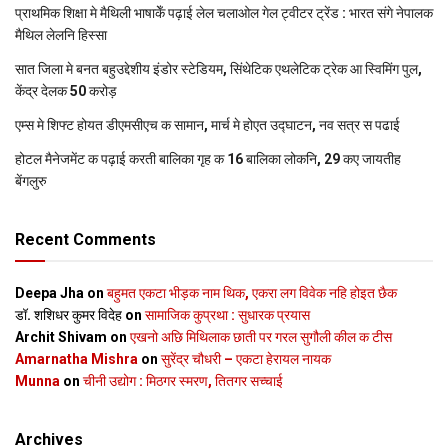
प्राथमिक शि‍क्षा मे मैथि‍ली भाषाकेँ पढ़ाई लेल चलाओल गेल ट्वीटर ट्रेंड : भारत संगे नेपालक
मैथिल लेलनि हिस्सा
सात जिला मे बनत बहुउद्देशीय इंडोर स्‍टेडि‍यम, सिंथेटिक एथलेटिक ट्रेक आ स्विमिंग पुल,
केंद्र देलक 50 करोड़
एम्स मे शिफ्ट होयत डीएमसीएच क सामान, मार्च मे होएत उद्घाटन, नव सत्र स पढाई
होटल मैनेजमेंट क पढ़ाई करती बालिका गृह क 16 बालिका लोकनि, 29 कए जायतीह
बेंगलुरु
Recent Comments
Deepa Jha
on
बहुमत एकटा भीड़क नाम थिक, एकरा लग विवेक नहि होइत छैक
डॉ. शशिधर कुमर विदेह
on
सामाजिक कुप्रथा : सुधारक प्रयास
Archit Shivam
on
एखनो अछि मिथिलाक छाती पर गरल सुगौली कील क टीस
Amarnatha Mishra
on
सुरेंद्र चौधरी – एकटा हेरायल नायक
Munna
on
चीनी उद्योग : मिठगर स्‍मरण, तितगर सच्‍चाई
Archives