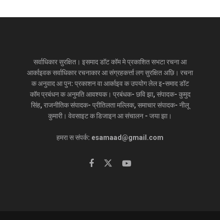
सर्वाधिकार सुरक्षित। इसमाद डॉट कॉम मे प्रकाशित सभटा रचना आ
आर्काइवक सर्वाधिकार रचनाकार आ संग्रहकर्त्ता लग सुरक्षित अछि। रचना
क अनुवाद आ पुन: प्रकाशन वा आर्काइव क उपयोग लेल इ-समाद डॉट
कॉम प्रबंधन क अनुमति आवश्यक। प्रबंधक- छवि झा, संपादक- कुमुद
सिंह, राजनीतिक संपादक- प्रीतिलता मल्लिक, समाचार संपादक- नीलू
कुमारी। वेवसाइट क डिजाइन आ संचालन - जया झा।
हमरा स संपर्क: esamaad@gmail.com