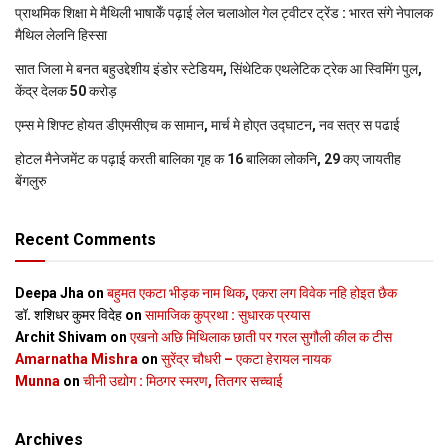
प्राथमिक शि‍क्षा मे मैथि‍ली भाषाकेँ पढ़ाई लेल चलाओल गेल ट्वीटर ट्रेंड : भारत संगे नेपालक
मैथिल लेलनि हिस्सा
सात जिला मे बनत बहुउद्देशीय इंडोर स्‍टेडि‍यम, सिंथेटिक एथलेटिक ट्रेक आ स्विमिंग पुल,
केंद्र देलक 50 करोड़
एम्स मे शिफ्ट होयत डीएमसीएच क सामान, मार्च मे होएत उद्घाटन, नव सत्र स पढाई
होटल मैनेजमेंट क पढ़ाई करती बालिका गृह क 16 बालिका लोकनि, 29 कए जायतीह
बेंगलुरु
Recent Comments
Deepa Jha
on
बहुमत एकटा भीड़क नाम थिक, एकरा लग विवेक नहि होइत छैक
डॉ. शशिधर कुमर विदेह
on
सामाजिक कुप्रथा : सुधारक प्रयास
Archit Shivam
on
एखनो अछि मिथिलाक छाती पर गरल सुगौली कील क टीस
Amarnatha Mishra
on
सुरेंद्र चौधरी – एकटा हेरायल नायक
Munna
on
चीनी उद्योग : मिठगर स्‍मरण, तितगर सच्‍चाई
Archives