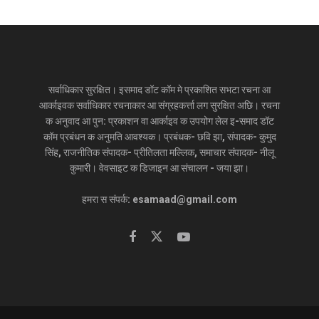
सर्वाधिकार सुरक्षित। इसमाद डॉट कॉम मे प्रकाशित सभटा रचना आ
आर्काइवक सर्वाधिकार रचनाकार आ संग्रहकर्त्ता लग सुरक्षित अछि। रचना
क अनुवाद आ पुन: प्रकाशन वा आर्काइव क उपयोग लेल इ-समाद डॉट
कॉम प्रबंधन क अनुमति आवश्यक। प्रबंधक- छवि झा, संपादक- कुमुद
सिंह, राजनीतिक संपादक- प्रीतिलता मल्लिक, समाचार संपादक- नीलू
कुमारी। वेवसाइट क डिजाइन आ संचालन - जया झा।
हमरा स संपर्क: esamaad@gmail.com