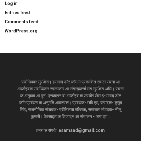
Log in
Entries feed
Comments feed
WordPress.org
सर्वाधिकार सुरक्षित। इसमाद डॉट कॉम मे प्रकाशित सभटा रचना आ
आर्काइवक सर्वाधिकार रचनाकार आ संग्रहकर्त्ता लग सुरक्षित अछि। रचना
क अनुवाद आ पुन: प्रकाशन वा आर्काइव क उपयोग लेल इ-समाद डॉट
कॉम प्रबंधन क अनुमति आवश्यक। प्रबंधक- छवि झा, संपादक- कुमुद
सिंह, राजनीतिक संपादक- प्रीतिलता मल्लिक, समाचार संपादक- नीलू
कुमारी। वेवसाइट क डिजाइन आ संचालन - जया झा।
हमरा स संपर्क: esamaad@gmail.com