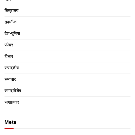
चित्रालय
तकनीक
देश-दुनिया
फीचर
विचार
संपादकीय
समाचार
समाद विशेष
साक्षात्‍कार
Meta