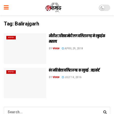
Tag:
Balirajgarh
नीतीश उठौताह मोदी लग बलिराजगढ़ मे खुदाईक
समाचार
मसला
BY
संपादक
APRIL 29, 2018
बंद नहि होएत बलिराजगढ क खुदाई : हाइकोर्ट
समाचार
BY
संपादक
JULY 14, 2016