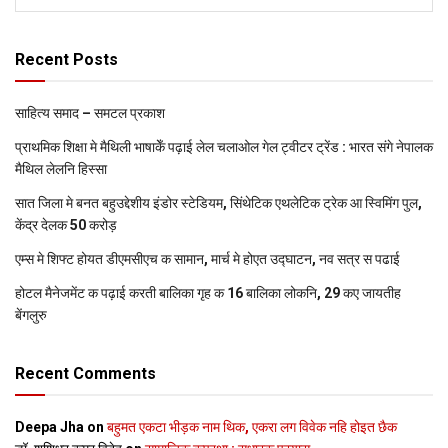
Recent Posts
साहित्य समाद – समटल प्रकाश
प्राथमिक शि‍क्षा मे मैथि‍ली भाषाकेँ पढ़ाई लेल चलाओल गेल ट्वीटर ट्रेंड : भारत संगे नेपालक
मैथिल लेलनि हिस्सा
सात जिला मे बनत बहुउद्देशीय इंडोर स्‍टेडि‍यम, सिंथेटिक एथलेटिक ट्रेक आ स्विमिंग पुल,
केंद्र देलक 50 करोड़
एम्स मे शिफ्ट होयत डीएमसीएच क सामान, मार्च मे होएत उद्घाटन, नव सत्र स पढाई
होटल मैनेजमेंट क पढ़ाई करती बालिका गृह क 16 बालिका लोकनि, 29 कए जायतीह
बेंगलुरु
Recent Comments
Deepa Jha
on
बहुमत एकटा भीड़क नाम थिक, एकरा लग विवेक नहि होइत छैक