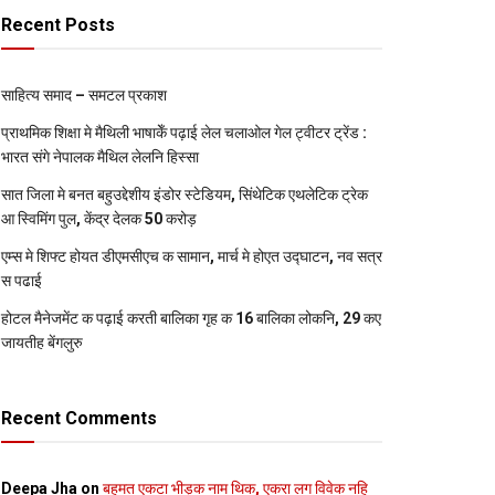
Recent Posts
साहित्य समाद – समटल प्रकाश
प्राथमिक शि‍क्षा मे मैथि‍ली भाषाकेँ पढ़ाई लेल चलाओल गेल ट्वीटर ट्रेंड :
भारत संगे नेपालक मैथिल लेलनि हिस्सा
सात जिला मे बनत बहुउद्देशीय इंडोर स्‍टेडि‍यम, सिंथेटिक एथलेटिक ट्रेक
आ स्विमिंग पुल, केंद्र देलक 50 करोड़
एम्स मे शिफ्ट होयत डीएमसीएच क सामान, मार्च मे होएत उद्घाटन, नव सत्र
स पढाई
होटल मैनेजमेंट क पढ़ाई करती बालिका गृह क 16 बालिका लोकनि, 29 कए
जायतीह बेंगलुरु
Recent Comments
Deepa Jha
on
बहुमत एकटा भीड़क नाम थिक, एकरा लग विवेक नहि