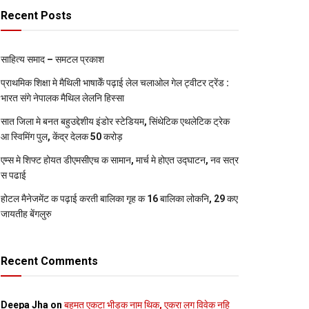
Recent Posts
साहित्य समाद – समटल प्रकाश
प्राथमिक शि‍क्षा मे मैथि‍ली भाषाकेँ पढ़ाई लेल चलाओल गेल ट्वीटर ट्रेंड :
भारत संगे नेपालक मैथिल लेलनि हिस्सा
सात जिला मे बनत बहुउद्देशीय इंडोर स्‍टेडि‍यम, सिंथेटिक एथलेटिक ट्रेक
आ स्विमिंग पुल, केंद्र देलक 50 करोड़
एम्स मे शिफ्ट होयत डीएमसीएच क सामान, मार्च मे होएत उद्घाटन, नव सत्र
स पढाई
होटल मैनेजमेंट क पढ़ाई करती बालिका गृह क 16 बालिका लोकनि, 29 कए
जायतीह बेंगलुरु
Recent Comments
Deepa Jha
on
बहुमत एकटा भीड़क नाम थिक, एकरा लग विवेक नहि