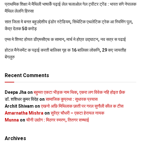
प्राथमिक शि‍क्षा मे मैथि‍ली भाषाकेँ पढ़ाई लेल चलाओल गेल ट्वीटर ट्रेंड : भारत संगे नेपालक
मैथिल लेलनि हिस्सा
सात जिला मे बनत बहुउद्देशीय इंडोर स्‍टेडि‍यम, सिंथेटिक एथलेटिक ट्रेक आ स्विमिंग पुल,
केंद्र देलक 50 करोड़
एम्स मे शिफ्ट होयत डीएमसीएच क सामान, मार्च मे होएत उद्घाटन, नव सत्र स पढाई
होटल मैनेजमेंट क पढ़ाई करती बालिका गृह क 16 बालिका लोकनि, 29 कए जायतीह
बेंगलुरु
Recent Comments
Deepa Jha
on
बहुमत एकटा भीड़क नाम थिक, एकरा लग विवेक नहि होइत छैक
डॉ. शशिधर कुमर विदेह
on
सामाजिक कुप्रथा : सुधारक प्रयास
Archit Shivam
on
एखनो अछि मिथिलाक छाती पर गरल सुगौली कील क टीस
Amarnatha Mishra
on
सुरेंद्र चौधरी – एकटा हेरायल नायक
Munna
on
चीनी उद्योग : मिठगर स्‍मरण, तितगर सच्‍चाई
Archives