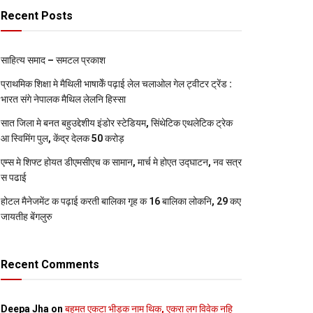
Recent Posts
साहित्य समाद – समटल प्रकाश
प्राथमिक शि‍क्षा मे मैथि‍ली भाषाकेँ पढ़ाई लेल चलाओल गेल ट्वीटर ट्रेंड :
भारत संगे नेपालक मैथिल लेलनि हिस्सा
सात जिला मे बनत बहुउद्देशीय इंडोर स्‍टेडि‍यम, सिंथेटिक एथलेटिक ट्रेक
आ स्विमिंग पुल, केंद्र देलक 50 करोड़
एम्स मे शिफ्ट होयत डीएमसीएच क सामान, मार्च मे होएत उद्घाटन, नव सत्र
स पढाई
होटल मैनेजमेंट क पढ़ाई करती बालिका गृह क 16 बालिका लोकनि, 29 कए
जायतीह बेंगलुरु
Recent Comments
Deepa Jha
on
बहुमत एकटा भीड़क नाम थिक, एकरा लग विवेक नहि