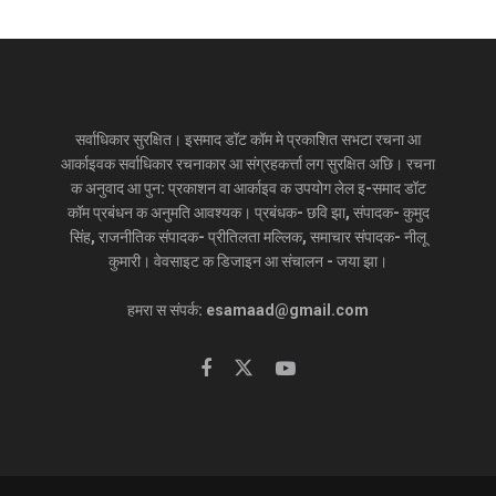
सर्वाधिकार सुरक्षित। इसमाद डॉट कॉम मे प्रकाशित सभटा रचना आ
आर्काइवक सर्वाधिकार रचनाकार आ संग्रहकर्त्ता लग सुरक्षित अछि। रचना
क अनुवाद आ पुन: प्रकाशन वा आर्काइव क उपयोग लेल इ-समाद डॉट
कॉम प्रबंधन क अनुमति आवश्यक। प्रबंधक- छवि झा, संपादक- कुमुद
सिंह, राजनीतिक संपादक- प्रीतिलता मल्लिक, समाचार संपादक- नीलू
कुमारी। वेवसाइट क डिजाइन आ संचालन - जया झा।
हमरा स संपर्क: esamaad@gmail.com