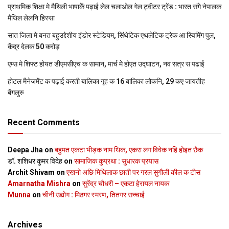
प्राथमिक शि‍क्षा मे मैथि‍ली भाषाकेँ पढ़ाई लेल चलाओल गेल ट्वीटर ट्रेंड : भारत संगे नेपालक
मैथिल लेलनि हिस्सा
सात जिला मे बनत बहुउद्देशीय इंडोर स्‍टेडि‍यम, सिंथेटिक एथलेटिक ट्रेक आ स्विमिंग पुल,
केंद्र देलक 50 करोड़
एम्स मे शिफ्ट होयत डीएमसीएच क सामान, मार्च मे होएत उद्घाटन, नव सत्र स पढाई
होटल मैनेजमेंट क पढ़ाई करती बालिका गृह क 16 बालिका लोकनि, 29 कए जायतीह
बेंगलुरु
Recent Comments
Deepa Jha
on
बहुमत एकटा भीड़क नाम थिक, एकरा लग विवेक नहि होइत छैक
डॉ. शशिधर कुमर विदेह
on
सामाजिक कुप्रथा : सुधारक प्रयास
Archit Shivam
on
एखनो अछि मिथिलाक छाती पर गरल सुगौली कील क टीस
Amarnatha Mishra
on
सुरेंद्र चौधरी – एकटा हेरायल नायक
Munna
on
चीनी उद्योग : मिठगर स्‍मरण, तितगर सच्‍चाई
Archives