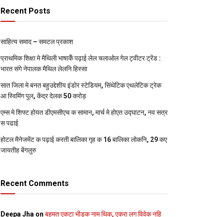
Recent Posts
साहित्य समाद – समटल प्रकाश
प्राथमिक शि‍क्षा मे मैथि‍ली भाषाकेँ पढ़ाई लेल चलाओल गेल ट्वीटर ट्रेंड :
भारत संगे नेपालक मैथिल लेलनि हिस्सा
सात जिला मे बनत बहुउद्देशीय इंडोर स्‍टेडि‍यम, सिंथेटिक एथलेटिक ट्रेक
आ स्विमिंग पुल, केंद्र देलक 50 करोड़
एम्स मे शिफ्ट होयत डीएमसीएच क सामान, मार्च मे होएत उद्घाटन, नव सत्र
स पढाई
होटल मैनेजमेंट क पढ़ाई करती बालिका गृह क 16 बालिका लोकनि, 29 कए
जायतीह बेंगलुरु
Recent Comments
Deepa Jha
on
बहुमत एकटा भीड़क नाम थिक, एकरा लग विवेक नहि