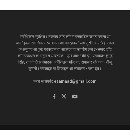
सर्वाधिकार सुरक्षित। इसमाद डॉट कॉम मे प्रकाशित सभटा रचना आ
आर्काइवक सर्वाधिकार रचनाकार आ संग्रहकर्त्ता लग सुरक्षित अछि। रचना
क अनुवाद आ पुन: प्रकाशन वा आर्काइव क उपयोग लेल इ-समाद डॉट
कॉम प्रबंधन क अनुमति आवश्यक। प्रबंधक- छवि झा, संपादक- कुमुद
सिंह, राजनीतिक संपादक- प्रीतिलता मल्लिक, समाचार संपादक- नीलू
कुमारी। वेवसाइट क डिजाइन आ संचालन - जया झा।
हमरा स संपर्क: esamaad@gmail.com