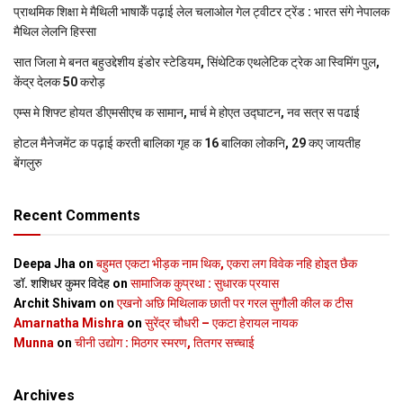
प्राथमिक शि‍क्षा मे मैथि‍ली भाषाकेँ पढ़ाई लेल चलाओल गेल ट्वीटर ट्रेंड : भारत संगे नेपालक
मैथिल लेलनि हिस्सा
सात जिला मे बनत बहुउद्देशीय इंडोर स्‍टेडि‍यम, सिंथेटिक एथलेटिक ट्रेक आ स्विमिंग पुल,
केंद्र देलक 50 करोड़
एम्स मे शिफ्ट होयत डीएमसीएच क सामान, मार्च मे होएत उद्घाटन, नव सत्र स पढाई
होटल मैनेजमेंट क पढ़ाई करती बालिका गृह क 16 बालिका लोकनि, 29 कए जायतीह
बेंगलुरु
Recent Comments
Deepa Jha
on
बहुमत एकटा भीड़क नाम थिक, एकरा लग विवेक नहि होइत छैक
डॉ. शशिधर कुमर विदेह
on
सामाजिक कुप्रथा : सुधारक प्रयास
Archit Shivam
on
एखनो अछि मिथिलाक छाती पर गरल सुगौली कील क टीस
Amarnatha Mishra
on
सुरेंद्र चौधरी – एकटा हेरायल नायक
Munna
on
चीनी उद्योग : मिठगर स्‍मरण, तितगर सच्‍चाई
Archives