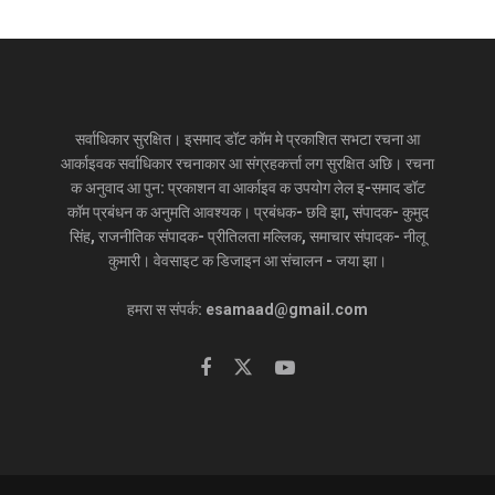
सर्वाधिकार सुरक्षित। इसमाद डॉट कॉम मे प्रकाशित सभटा रचना आ
आर्काइवक सर्वाधिकार रचनाकार आ संग्रहकर्त्ता लग सुरक्षित अछि। रचना
क अनुवाद आ पुन: प्रकाशन वा आर्काइव क उपयोग लेल इ-समाद डॉट
कॉम प्रबंधन क अनुमति आवश्यक। प्रबंधक- छवि झा, संपादक- कुमुद
सिंह, राजनीतिक संपादक- प्रीतिलता मल्लिक, समाचार संपादक- नीलू
कुमारी। वेवसाइट क डिजाइन आ संचालन - जया झा।
हमरा स संपर्क: esamaad@gmail.com