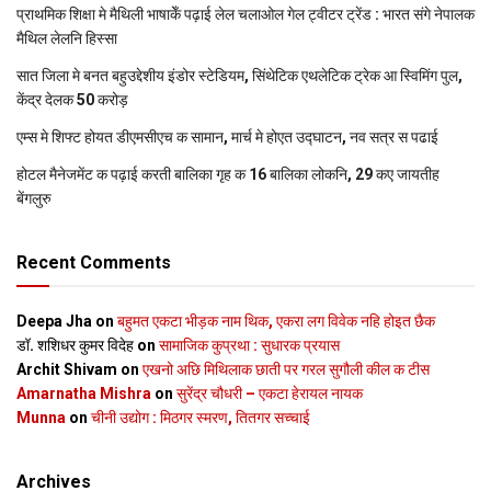
प्राथमिक शि‍क्षा मे मैथि‍ली भाषाकेँ पढ़ाई लेल चलाओल गेल ट्वीटर ट्रेंड : भारत संगे नेपालक
मैथिल लेलनि हिस्सा
सात जिला मे बनत बहुउद्देशीय इंडोर स्‍टेडि‍यम, सिंथेटिक एथलेटिक ट्रेक आ स्विमिंग पुल,
केंद्र देलक 50 करोड़
एम्स मे शिफ्ट होयत डीएमसीएच क सामान, मार्च मे होएत उद्घाटन, नव सत्र स पढाई
होटल मैनेजमेंट क पढ़ाई करती बालिका गृह क 16 बालिका लोकनि, 29 कए जायतीह
बेंगलुरु
Recent Comments
Deepa Jha
on
बहुमत एकटा भीड़क नाम थिक, एकरा लग विवेक नहि होइत छैक
डॉ. शशिधर कुमर विदेह
on
सामाजिक कुप्रथा : सुधारक प्रयास
Archit Shivam
on
एखनो अछि मिथिलाक छाती पर गरल सुगौली कील क टीस
Amarnatha Mishra
on
सुरेंद्र चौधरी – एकटा हेरायल नायक
Munna
on
चीनी उद्योग : मिठगर स्‍मरण, तितगर सच्‍चाई
Archives