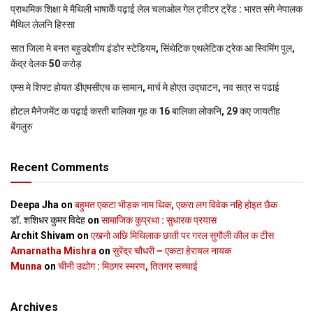
प्राथमिक शि‍क्षा मे मैथि‍ली भाषाकेँ पढ़ाई लेल चलाओल गेल ट्वीटर ट्रेंड : भारत संगे नेपालक
मैथिल लेलनि हिस्सा
सात जिला मे बनत बहुउद्देशीय इंडोर स्‍टेडि‍यम, सिंथेटिक एथलेटिक ट्रेक आ स्विमिंग पुल,
केंद्र देलक 50 करोड़
एम्स मे शिफ्ट होयत डीएमसीएच क सामान, मार्च मे होएत उद्घाटन, नव सत्र स पढाई
होटल मैनेजमेंट क पढ़ाई करती बालिका गृह क 16 बालिका लोकनि, 29 कए जायतीह
बेंगलुरु
Recent Comments
Deepa Jha
on
बहुमत एकटा भीड़क नाम थिक, एकरा लग विवेक नहि होइत छैक
डॉ. शशिधर कुमर विदेह
on
सामाजिक कुप्रथा : सुधारक प्रयास
Archit Shivam
on
एखनो अछि मिथिलाक छाती पर गरल सुगौली कील क टीस
Amarnatha Mishra
on
सुरेंद्र चौधरी – एकटा हेरायल नायक
Munna
on
चीनी उद्योग : मिठगर स्‍मरण, तितगर सच्‍चाई
Archives