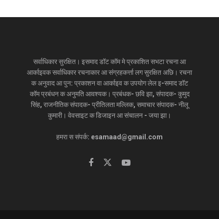
सर्वाधिकार सुरक्षित। इसमाद डॉट कॉम मे प्रकाशित सभटा रचना आ
आर्काइवक सर्वाधिकार रचनाकार आ संग्रहकर्त्ता लग सुरक्षित अछि। रचना
क अनुवाद आ पुन: प्रकाशन वा आर्काइव क उपयोग लेल इ-समाद डॉट
कॉम प्रबंधन क अनुमति आवश्यक। प्रबंधक- छवि झा, संपादक- कुमुद
सिंह, राजनीतिक संपादक- प्रीतिलता मल्लिक, समाचार संपादक- नीलू
कुमारी। वेवसाइट क डिजाइन आ संचालन - जया झा।
हमरा स संपर्क: esamaad@gmail.com