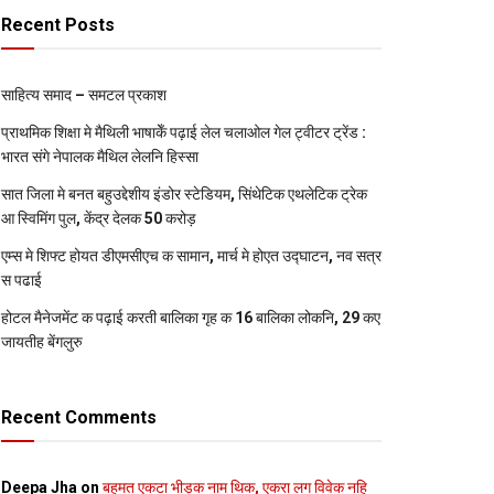
Recent Posts
साहित्य समाद – समटल प्रकाश
प्राथमिक शि‍क्षा मे मैथि‍ली भाषाकेँ पढ़ाई लेल चलाओल गेल ट्वीटर ट्रेंड :
भारत संगे नेपालक मैथिल लेलनि हिस्सा
सात जिला मे बनत बहुउद्देशीय इंडोर स्‍टेडि‍यम, सिंथेटिक एथलेटिक ट्रेक
आ स्विमिंग पुल, केंद्र देलक 50 करोड़
एम्स मे शिफ्ट होयत डीएमसीएच क सामान, मार्च मे होएत उद्घाटन, नव सत्र
स पढाई
होटल मैनेजमेंट क पढ़ाई करती बालिका गृह क 16 बालिका लोकनि, 29 कए
जायतीह बेंगलुरु
Recent Comments
Deepa Jha
on
बहुमत एकटा भीड़क नाम थिक, एकरा लग विवेक नहि