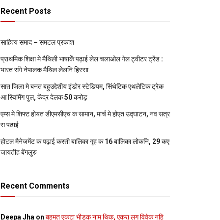
Recent Posts
साहित्य समाद – समटल प्रकाश
प्राथमिक शि‍क्षा मे मैथि‍ली भाषाकेँ पढ़ाई लेल चलाओल गेल ट्वीटर ट्रेंड :
भारत संगे नेपालक मैथिल लेलनि हिस्सा
सात जिला मे बनत बहुउद्देशीय इंडोर स्‍टेडि‍यम, सिंथेटिक एथलेटिक ट्रेक
आ स्विमिंग पुल, केंद्र देलक 50 करोड़
एम्स मे शिफ्ट होयत डीएमसीएच क सामान, मार्च मे होएत उद्घाटन, नव सत्र
स पढाई
होटल मैनेजमेंट क पढ़ाई करती बालिका गृह क 16 बालिका लोकनि, 29 कए
जायतीह बेंगलुरु
Recent Comments
Deepa Jha
on
बहुमत एकटा भीड़क नाम थिक, एकरा लग विवेक नहि