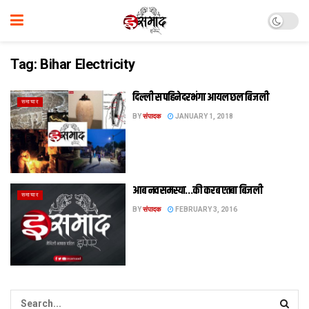
Tag:
Bihar Electricity
दिल्‍ली स पहिने दरभंगा आयल छल बिजली
समाचार
BY
संपादक
JANUARY 1, 2018
आब नव समस्या…की करब एतबा बिजली
समाचार
BY
संपादक
FEBRUARY 3, 2016