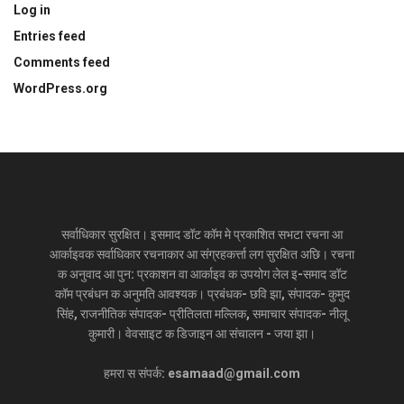
Log in
Entries feed
Comments feed
WordPress.org
सर्वाधिकार सुरक्षित। इसमाद डॉट कॉम मे प्रकाशित सभटा रचना आ
आर्काइवक सर्वाधिकार रचनाकार आ संग्रहकर्त्ता लग सुरक्षित अछि। रचना
क अनुवाद आ पुन: प्रकाशन वा आर्काइव क उपयोग लेल इ-समाद डॉट
कॉम प्रबंधन क अनुमति आवश्यक। प्रबंधक- छवि झा, संपादक- कुमुद
सिंह, राजनीतिक संपादक- प्रीतिलता मल्लिक, समाचार संपादक- नीलू
कुमारी। वेवसाइट क डिजाइन आ संचालन - जया झा।
हमरा स संपर्क: esamaad@gmail.com