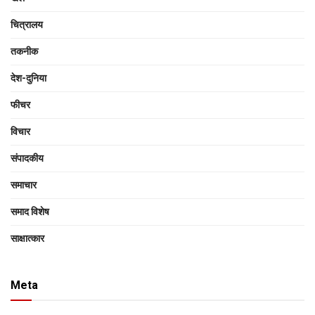
चित्रालय
तकनीक
देश-दुनिया
फीचर
विचार
संपादकीय
समाचार
समाद विशेष
साक्षात्‍कार
Meta