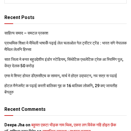
Recent Posts
साहित्य समाद – समटल प्रकाश
प्राथमिक शि‍क्षा मे मैथि‍ली भाषाकेँ पढ़ाई लेल चलाओल गेल ट्वीटर ट्रेंड : भारत संगे नेपालक
मैथिल लेलनि हिस्सा
सात जिला मे बनत बहुउद्देशीय इंडोर स्‍टेडि‍यम, सिंथेटिक एथलेटिक ट्रेक आ स्विमिंग पुल,
केंद्र देलक 50 करोड़
एम्स मे शिफ्ट होयत डीएमसीएच क सामान, मार्च मे होएत उद्घाटन, नव सत्र स पढाई
होटल मैनेजमेंट क पढ़ाई करती बालिका गृह क 16 बालिका लोकनि, 29 कए जायतीह
बेंगलुरु
Recent Comments
Deepa Jha
on
बहुमत एकटा भीड़क नाम थिक, एकरा लग विवेक नहि होइत छैक