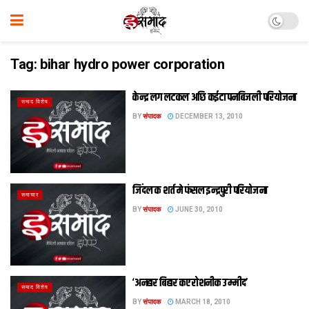
Tag:
bihar hydro power corporation
केन्द्र लग लटकल अछि कईटा पनबिजली परियोजना
समाद विशेष
BY
संपादक
DECEMBER 13, 2010
जिंदल क शर्त मे फंसल इन्द्रपुरी परियोजना
समाचार
BY
संपादक
JUNE 30, 2010
‘अनहार बिहार कए रोशनीक उम्मीद’
समाद विशेष
BY
संपादक
MARCH 18, 2010