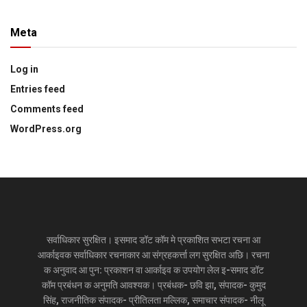
Meta
Log in
Entries feed
Comments feed
WordPress.org
सर्वाधिकार सुरक्षित। इसमाद डॉट कॉम मे प्रकाशित सभटा रचना आ
आर्काइवक सर्वाधिकार रचनाकार आ संग्रहकर्त्ता लग सुरक्षित अछि। रचना
क अनुवाद आ पुन: प्रकाशन वा आर्काइव क उपयोग लेल इ-समाद डॉट
कॉम प्रबंधन क अनुमति आवश्यक। प्रबंधक- छवि झा, संपादक- कुमुद
सिंह, राजनीतिक संपादक- प्रीतिलता मल्लिक, समाचार संपादक- नीलू