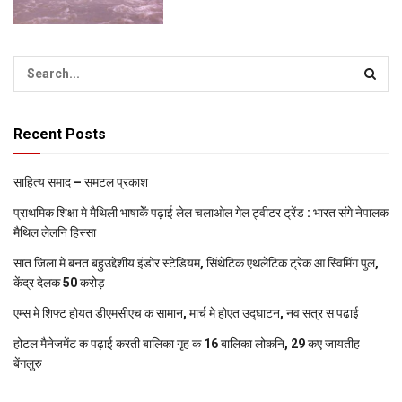
Recent Posts
साहित्य समाद – समटल प्रकाश
प्राथमिक शि‍क्षा मे मैथि‍ली भाषाकेँ पढ़ाई लेल चलाओल गेल ट्वीटर ट्रेंड : भारत संगे नेपालक
मैथिल लेलनि हिस्सा
सात जिला मे बनत बहुउद्देशीय इंडोर स्‍टेडि‍यम, सिंथेटिक एथलेटिक ट्रेक आ स्विमिंग पुल,
केंद्र देलक 50 करोड़
एम्स मे शिफ्ट होयत डीएमसीएच क सामान, मार्च मे होएत उद्घाटन, नव सत्र स पढाई
होटल मैनेजमेंट क पढ़ाई करती बालिका गृह क 16 बालिका लोकनि, 29 कए जायतीह
बेंगलुरु