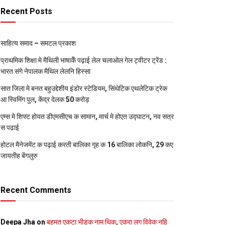
Recent Posts
साहित्य समाद – समटल प्रकाश
प्राथमिक शि‍क्षा मे मैथि‍ली भाषाकेँ पढ़ाई लेल चलाओल गेल ट्वीटर ट्रेंड :
भारत संगे नेपालक मैथिल लेलनि हिस्सा
सात जिला मे बनत बहुउद्देशीय इंडोर स्‍टेडि‍यम, सिंथेटिक एथलेटिक ट्रेक
आ स्विमिंग पुल, केंद्र देलक 50 करोड़
एम्स मे शिफ्ट होयत डीएमसीएच क सामान, मार्च मे होएत उद्घाटन, नव सत्र
स पढाई
होटल मैनेजमेंट क पढ़ाई करती बालिका गृह क 16 बालिका लोकनि, 29 कए
जायतीह बेंगलुरु
Recent Comments
Deepa Jha
on
बहुमत एकटा भीड़क नाम थिक, एकरा लग विवेक नहि