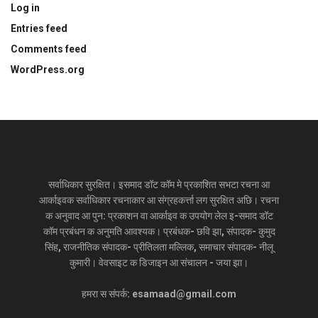
Log in
Entries feed
Comments feed
WordPress.org
सर्वाधिकार सुरक्षित। इसमाद डॉट कॉम मे प्रकाशित सभटा रचना आ
आर्काइवक सर्वाधिकार रचनाकार आ संग्रहकर्त्ता लग सुरक्षित अछि। रचना
क अनुवाद आ पुन: प्रकाशन वा आर्काइव क उपयोग लेल इ-समाद डॉट
कॉम प्रबंधन क अनुमति आवश्यक। प्रबंधक- छवि झा, संपादक- कुमुद
सिंह, राजनीतिक संपादक- प्रीतिलता मल्लिक, समाचार संपादक- नीलू
कुमारी। वेवसाइट क डिजाइन आ संचालन - जया झा।
हमरा स संपर्क: esamaad@gmail.com