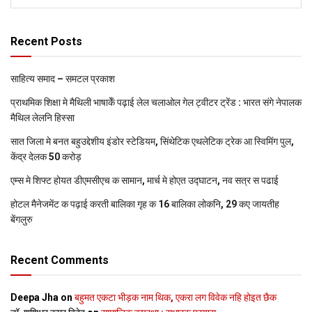
Recent Posts
साहित्य समाद – समटल प्रकाश
प्राथमिक शि‍क्षा मे मैथि‍ली भाषाकेँ पढ़ाई लेल चलाओल गेल ट्वीटर ट्रेंड : भारत संगे नेपालक
मैथिल लेलनि हिस्सा
सात जिला मे बनत बहुउद्देशीय इंडोर स्‍टेडि‍यम, सिंथेटिक एथलेटिक ट्रेक आ स्विमिंग पुल,
केंद्र देलक 50 करोड़
एम्स मे शिफ्ट होयत डीएमसीएच क सामान, मार्च मे होएत उद्घाटन, नव सत्र स पढाई
होटल मैनेजमेंट क पढ़ाई करती बालिका गृह क 16 बालिका लोकनि, 29 कए जायतीह
बेंगलुरु
Recent Comments
Deepa Jha
on
बहुमत एकटा भीड़क नाम थिक, एकरा लग विवेक नहि होइत छैक