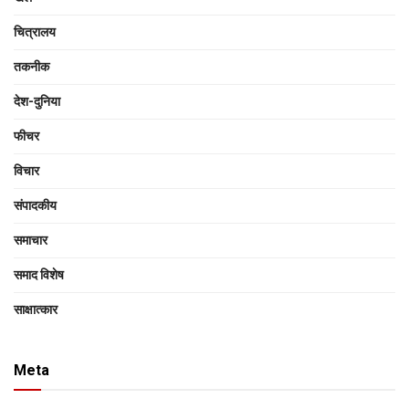
चित्रालय
तकनीक
देश-दुनिया
फीचर
विचार
संपादकीय
समाचार
समाद विशेष
साक्षात्‍कार
Meta