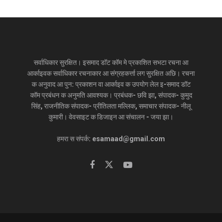
सर्वाधिकार सुरक्षित। इसमाद डॉट कॉम मे प्रकाशित सभटा रचना आ
आर्काइवक सर्वाधिकार रचनाकार आ संग्रहकर्त्ता लग सुरक्षित अछि। रचना
क अनुवाद आ पुन: प्रकाशन वा आर्काइव क उपयोग लेल इ-समाद डॉट
कॉम प्रबंधन क अनुमति आवश्यक। प्रबंधक- छवि झा, संपादक- कुमुद
सिंह, राजनीतिक संपादक- प्रीतिलता मल्लिक, समाचार संपादक- नीलू
कुमारी। वेवसाइट क डिजाइन आ संचालन - जया झा।
हमरा स संपर्क: esamaad@gmail.com