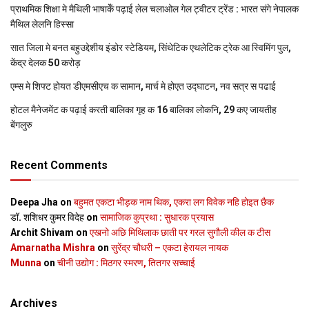
प्राथमिक शि‍क्षा मे मैथि‍ली भाषाकेँ पढ़ाई लेल चलाओल गेल ट्वीटर ट्रेंड : भारत संगे नेपालक
मैथिल लेलनि हिस्सा
सात जिला मे बनत बहुउद्देशीय इंडोर स्‍टेडि‍यम, सिंथेटिक एथलेटिक ट्रेक आ स्विमिंग पुल,
केंद्र देलक 50 करोड़
एम्स मे शिफ्ट होयत डीएमसीएच क सामान, मार्च मे होएत उद्घाटन, नव सत्र स पढाई
होटल मैनेजमेंट क पढ़ाई करती बालिका गृह क 16 बालिका लोकनि, 29 कए जायतीह
बेंगलुरु
Recent Comments
Deepa Jha
on
बहुमत एकटा भीड़क नाम थिक, एकरा लग विवेक नहि होइत छैक
डॉ. शशिधर कुमर विदेह
on
सामाजिक कुप्रथा : सुधारक प्रयास
Archit Shivam
on
एखनो अछि मिथिलाक छाती पर गरल सुगौली कील क टीस
Amarnatha Mishra
on
सुरेंद्र चौधरी – एकटा हेरायल नायक
Munna
on
चीनी उद्योग : मिठगर स्‍मरण, तितगर सच्‍चाई
Archives