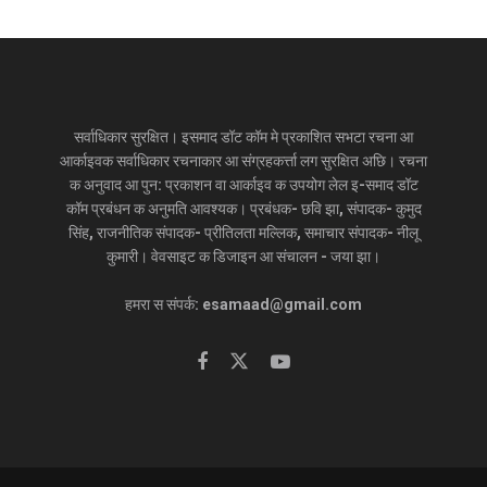
सर्वाधिकार सुरक्षित। इसमाद डॉट कॉम मे प्रकाशित सभटा रचना आ
आर्काइवक सर्वाधिकार रचनाकार आ संग्रहकर्त्ता लग सुरक्षित अछि। रचना
क अनुवाद आ पुन: प्रकाशन वा आर्काइव क उपयोग लेल इ-समाद डॉट
कॉम प्रबंधन क अनुमति आवश्यक। प्रबंधक- छवि झा, संपादक- कुमुद
सिंह, राजनीतिक संपादक- प्रीतिलता मल्लिक, समाचार संपादक- नीलू
कुमारी। वेवसाइट क डिजाइन आ संचालन - जया झा।
हमरा स संपर्क: esamaad@gmail.com