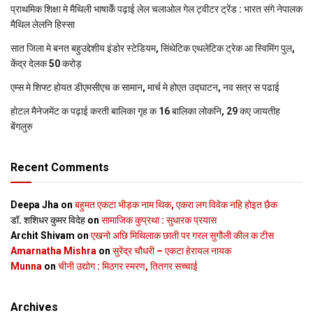
प्राथमिक शि‍क्षा मे मैथि‍ली भाषाकेँ पढ़ाई लेल चलाओल गेल ट्वीटर ट्रेंड : भारत संगे नेपालक
मैथिल लेलनि हिस्सा
सात जिला मे बनत बहुउद्देशीय इंडोर स्‍टेडि‍यम, सिंथेटिक एथलेटिक ट्रेक आ स्विमिंग पुल,
केंद्र देलक 50 करोड़
एम्स मे शिफ्ट होयत डीएमसीएच क सामान, मार्च मे होएत उद्घाटन, नव सत्र स पढाई
होटल मैनेजमेंट क पढ़ाई करती बालिका गृह क 16 बालिका लोकनि, 29 कए जायतीह
बेंगलुरु
Recent Comments
Deepa Jha
on
बहुमत एकटा भीड़क नाम थिक, एकरा लग विवेक नहि होइत छैक
डॉ. शशिधर कुमर विदेह
on
सामाजिक कुप्रथा : सुधारक प्रयास
Archit Shivam
on
एखनो अछि मिथिलाक छाती पर गरल सुगौली कील क टीस
Amarnatha Mishra
on
सुरेंद्र चौधरी – एकटा हेरायल नायक
Munna
on
चीनी उद्योग : मिठगर स्‍मरण, तितगर सच्‍चाई
Archives